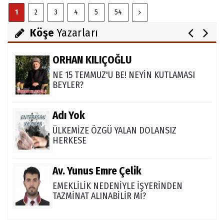
Abdullah Gözaydın
1
2
3
4
5
54
ALLAH cc. MUCİZE YARATMAZ.
Köşe
Yazarları
ORHAN KILIÇOĞLU
NE 15 TEMMUZ'U BE! NEYİN KUTLAMASI
BEYLER?
Adı Yok
ÜLKEMİZE ÖZGÜ YALAN DOLANSIZ
HERKESE
Av. Yunus Emre Çelik
EMEKLİLİK NEDENİYLE İŞYERİNDEN
TAZMİNAT ALINABİLİR Mİ?