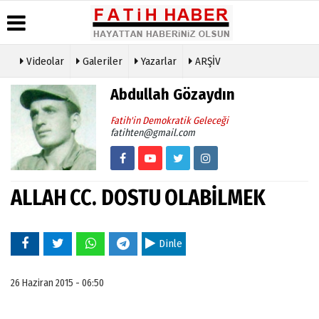
Videolar
Galeriler
Yazarlar
ARŞİV
Haber
Biyografiler
Köşe
Künye
Abdullah Gözaydın
Arşivi
Yazarları
İletişim
Günün
Video
Fatih'in Demokratik Geleceği
Çerez
Haberleri
Galeri
fatihten@gmail.com
Politikası
Foto
Gizlilik
Galeri
İlkeleri
ALLAH CC. DOSTU OLABİLMEK
Dinle
26 Haziran 2015 - 06:50