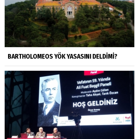
HÜSEYİN MOVİT
HÜSEYİN MOVİT ABİMİZİN SON
PAYLAŞIMLARI
Prof. Dr. Nevzat Gözaydın
"Bir gecede millet cahil kaldı Alfabemiz
değişti." buyurmuşlar...
BARTHOLOMEOS YÖK YASASINI DELDİMİ?
Sosyal medya
Gönenli Mehmet efendi kıssalarından biri
RIZK
Arşiv haberlerimiz
TÜRKİYEYE DEMOKRASI ŞIP DİYE GELMEDİ
Süleyman Aydın