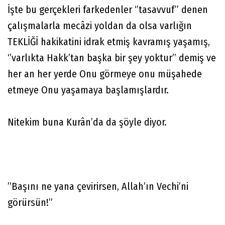
İşte bu gerçekleri farkedenler ‘’tasavvuf’’ denen
çalışmalarla mecâzi yoldan da olsa varlığın
TEKLİĞİ hakikatini idrak etmiş kavramış yaşamış,
‘’varlıkta Hakk’tan başka bir şey yoktur’’ demiş ve
her an her yerde Onu görmeye onu müşahede
etmeye Onu yaşamaya başlamışlardır.
Nitekim buna Kurân’da da şöyle diyor.
”Başını ne yana çevirirsen, Allah’ın Vechi’ni
görürsün!”