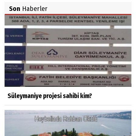
TUNCAY GÜLÇİN
Son
Haberler
TÜRK DEVLETLERİ TEŞKİLATI'NI ANLAMAK
M. Şevket Atalay
Nüfus ve Seçmen sayıları tutarsızlığı
Misafir Yazar
Yapay zekâ platformlarında ebeveyn
kontrolü sağlamak
Süleymaniye projesi sahibi kim?
Mustafa Küçükkural
OLANIN ÖZETİ!.