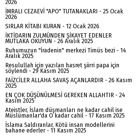
2026
İMRALI CEZAEVİ "APO" TUTANAKLARI - 25 Ocak
2026
SIRLAR KİTABI KURAN - 12 Ocak 2026
İKTİDARIN ZULMÜNDEN ŞİKAYET EDENLER
MUTLAKA OKUYUN - 26 Aralık 2025
Ruhumuzun "İradenin" merkezi Timüs bezi - 14
Aralık 2025
Resulullah için yazılan hasret şiirri papa için
söylendi - 29 Kasım 2025
FAİZCİLER ALLAHA SAVAŞ AÇANLARDIR - 26 Kasım
2025
EN ÇOK DÜŞÜNÜLMESİ GEREKEN ALLAHTIR - 24
Kasım 2025
Av. Cemil Can
Ateistler, İslam düşmanları ne kadar cahil ise
Müslümanlar'da O kadar cahil - 17 Kasım 2025
FARELERİ DİNLEMEYİN!..
İslama Saldıranlar, Kötü insan modellerini
bahane ederler - 11 Kasım 2025