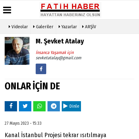
Videolar
Galeriler
Yazarlar
ARŞİV
Haber
Biyografiler
Köşe
Künye
M. Şevket Atalay
Arşivi
Yazarları
İletişim
Günün
Video
İnsanca Yaşamak için
Çerez
Haberleri
Galeri
sevketatalay@gmail.com
Politikası
Foto
Gizlilik
Galeri
İlkeleri
ONLAR İÇİN DE
Dinle
27 Mayıs 2023 - 15:33
Kanal İstanbul Projesi tekrar ısıtılmaya