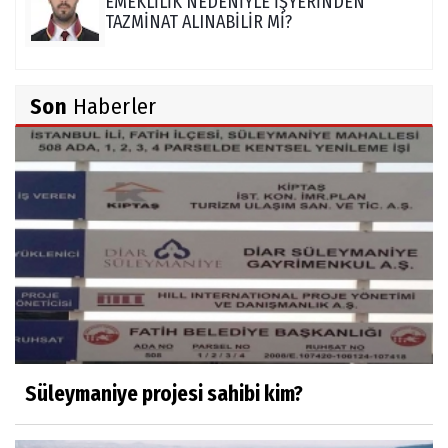
EMEKLİLİK NEDENİYLE İŞYERİNDEN
TAZMİNAT ALINABİLİR Mİ?
TUNCAY GÜLÇİN
Son
Haberler
TÜRK DEVLETLERİ TEŞKİLATI'NI ANLAMAK
M. Şevket Atalay
Nüfus ve Seçmen sayıları tutarsızlığı
Misafir Yazar
Yapay zekâ platformlarında ebeveyn
kontrolü sağlamak
Süleymaniye projesi sahibi kim?
Mustafa Küçükkural
OLANIN ÖZETİ!.