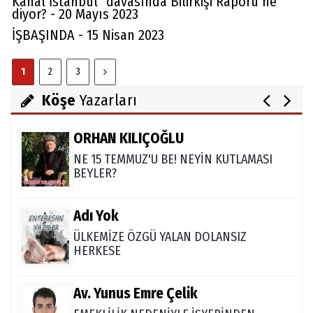
Kanal İstanbul" davasında Bilirkişi Raporu ne
FARELERİ DİNLEMEYİN!..
diyor? - 20 Mayıs 2023
İŞBAŞINDA - 15 Nisan 2023
Abdullah Gözaydın
1
2
3
ALLAH cc. MUCİZE YARATMAZ.
Köşe
Yazarları
ORHAN KILIÇOĞLU
NE 15 TEMMUZ'U BE! NEYİN KUTLAMASI
BEYLER?
Adı Yok
ÜLKEMİZE ÖZGÜ YALAN DOLANSIZ
HERKESE
Av. Yunus Emre Çelik