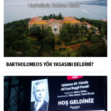
HÜSEYİN MOVİT
HÜSEYİN MOVİT ABİMİZİN SON
PAYLAŞIMLARI
Prof. Dr. Nevzat Gözaydın
"Bir gecede millet cahil kaldı Alfabemiz
değişti." buyurmuşlar...
BARTHOLOMEOS YÖK YASASINI DELDİMİ?
Sosyal medya
Gönenli Mehmet efendi kıssalarından biri
RIZK
Arşiv haberlerimiz
TÜRKİYEYE DEMOKRASI ŞIP DİYE GELMEDİ