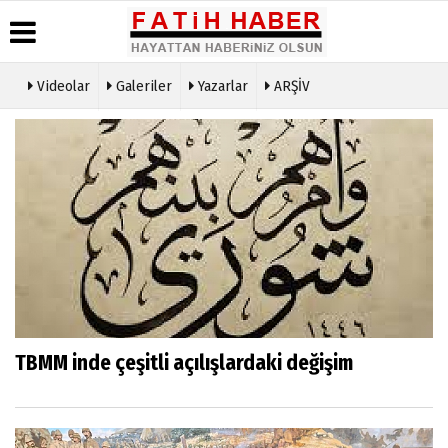
Videolar
Galeriler
Yazarlar
ARŞİV
Haber
Biyografiler
Köşe
Künye
Arşivi
Yazarları
İletişim
Günün
Video
Çerez
Haberleri
Galeri
Politikası
Foto
Gizlilik
Galeri
İlkeleri
TBMM inde çeşitli açılışlardaki değişim