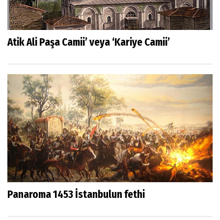
Atik Ali Paşa Camii’ veya ‘Kariye Camii’
Panaroma 1453 İstanbulun fethi