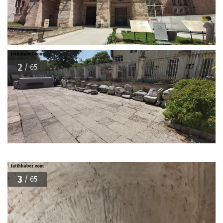
2
/ 65
3
/ 65