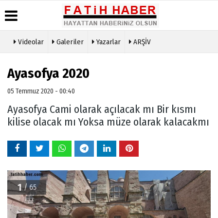
Videolar
Galeriler
Yazarlar
ARŞİV
Haber
Biyografiler
Köşe
Künye
Arşivi
Yazarları
Ayasofya 2020
İletişim
Günün
Video
Çerez
Haberleri
Galeri
05 Temmuz 2020 - 00:40
Politikası
Foto
Ayasofya Cami olarak açılacak mı Bir kısmı
Gizlilik
Galeri
İlkeleri
kilise olacak mı Yoksa müze olarak kalacakmı
1
/ 65