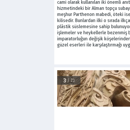
cami olarak kullanılan iki önemli anı
hizmetindeki bir Alman topçu subayın
meşhur Parthenon mabedi, öteki ise
kilisedir. Bunlardan ilki o sırada il
plâstik süslemesine sahip bulunuyor,
işlemeler ve heykellerle bezenmiş bu
imparatorluğun değişik köşelerinden 
güzel eserleri ile karşılaştırmağı uy
3
/ 23