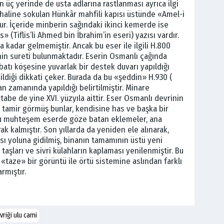
n üç yerinde de usta adlarına rastlanması ayrıca ilgi
 haline sokulan Hünkâr mahfili kapısı üstünde «Amel-i
r. İçeride minberin sağındaki ikinci kemerde ise
» (Tiflis’li Ahmed bin İbrahim’in eseri) yazısı vardır.
kadar gelmemiştir. Ancak bu eser ile ilgili H.800
nin sureti bulunmaktadır. Eserin Osmanlı çağında
batı köşesine yuvarlak bir destek duvarı yapıldığı
ldiği dikkati çeker. Burada da bu «şeddin» H.930 (
 zamanında yapıldığı belirtilmiştir. Minare
tabe de yine XVI. yüzyıla aittir. Eser Osmanlı devrinin
fa tamir görmüş bunlar, kendisine has ve başka bir
bu muhteşem eserde göze batan eklemeler, ana
k kalmıştır. Son yıllarda da yeniden ele alınarak,
sı yoluna gidilmiş, binanın tamamının üstü yeni
taşları ve sivri külahların kaplaması yenilenmiştir. Bu
 «taze» bir görüntü ile örtü sistemine aslından farklı
rmıştır.
riği ulu cami