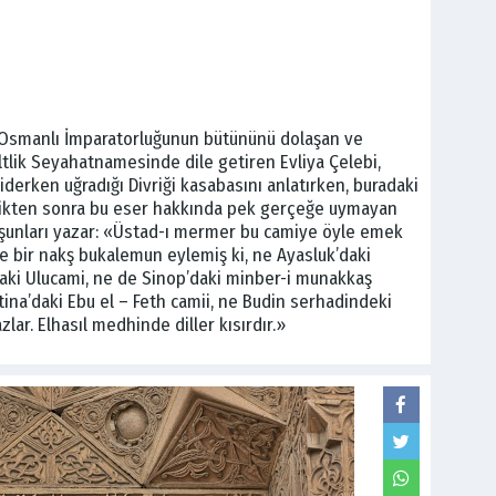
 Osmanlı İmparatorluğunun bütününü dolaşan ve
iltlik Seyahatnamesinde dile getiren Evliya Çelebi,
iderken uğradığı Divriği kasabasını anlatırken, buradaki
edikten sonra bu eser hakkında pek gerçeğe uymayan
da şunları yazar: «Üstad-ı mermer bu camiye öyle emek
le bir nakş bukalemun eylemiş ki, ne Ayasluk’daki
’daki Ulucami, ne de Sinop’daki minber-i munakkaş
tina’daki Ebu el – Feth camii, ne Budin serhadindeki
lar. Elhasıl medhinde diller kısırdır.»