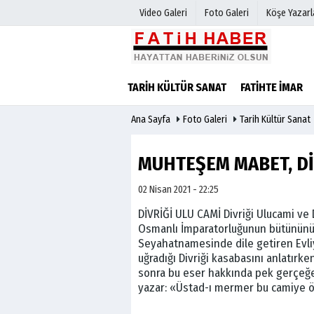
Video Galeri
Foto Galeri
Köşe Yazarl
Haber Arşivi
Biyografile
TARIH KÜLTÜR SANAT
FATIHTE İMAR
Günün Haberleri
Ana Sayfa
Foto Galeri
Tarih Kültür Sanat
MUHTEŞEM MABET, Dİ
02 Nisan 2021 - 22:25
DİVRİĞİ ULU CAMİ Divriği Ulucami ve 
Osmanlı İmparatorluğunun bütününü d
Seyahatnamesinde dile getiren Evliy
uğradığı Divriği kasabasını anlatırke
sonra bu eser hakkında pek gerçeğe 
yazar: «Üstad-ı mermer bu camiye ö