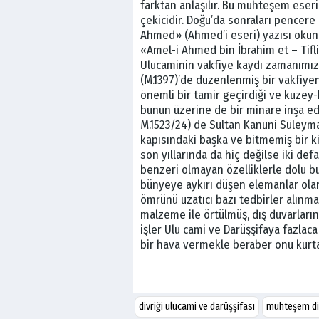
farktan anlaşılır. Bu muhteşem eseri
çekicidir. Doğu’da sonraları pencere
Ahmed» (Ahmed’i eseri) yazısı okunu
«Amel-i Ahmed bin İbrahim et – Tiflis
Ulucaminin vakfiye kaydı zamanımıza 
(M.1397)’de düzenlenmiş bir vakfiye
önemli bir tamir geçirdiği ve kuzey-
bunun üzerine de bir minare inşa edi
M.1523/24) de Sultan Kanuni Süleyman
kapısındaki başka ve bitmemiş bir ki
son yıllarında da hiç değilse iki de
benzeri olmayan özelliklerle dolu 
bünyeye aykırı düşen elemanlar olara
ömrünü uzatıcı bazı tedbirler alınma
malzeme ile örtülmüş, dış duvarların 
işler Ulu cami ve Darüşşifaya fazlaca
bir hava vermekle beraber onu kurta
divriği ulucami ve darüşşifası
muhteşem div