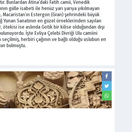
ttır. Bunlardan Atina’daki Fatih camii, Venedik
ın gülle isabeti ile henüz yarı yarıya yıkılmayan
, Macaristan’ın Estergon (Gran) şehrindeki büyük
kçağ Yunan Sanatının en güzel örneklerinden sayılan
 ötekisi ise aslında Gotik bir kilise olduğundan dışı
lunuyordu. İşte Evliya Çelebi Divriği Ulu camiini
seçilmiş, herbiri çağının ve bağlı olduğu uslubun en
gun bulmuştu.