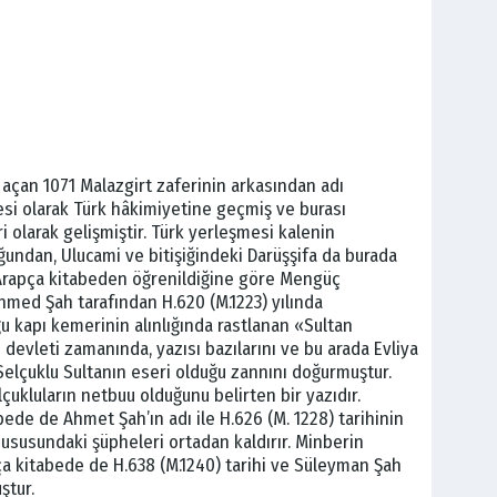
 açan 1071 Malazgirt zaferinin arkasından adı
esi olarak Türk hâkimiyetine geçmiş ve burası
 olarak gelişmiştir. Türk yerleşmesi kalenin
ndan, Ulucami ve bitişiğindeki Darüşşifa da burada
i Arapça kitabeden öğrenildiğine göre Mengüç
med Şah tarafından H.620 (M.1223) yılında
u kapı kemerinin alınlığında rastlanan «Sultan
devleti zamanında, yazısı bazılarını ve bu arada Evliya
Selçuklu Sultanın eseri olduğu zannını doğurmuştur.
çukluların netbuu olduğunu belirten bir yazıdır.
bede de Ahmet Şah’ın adı ile H.626 (M. 1228) tarihinin
ususundaki şüpheleri ortadan kaldırır. Minberin
a kitabede de H.638 (M.1240) tarihi ve Süleyman Şah
ştur.