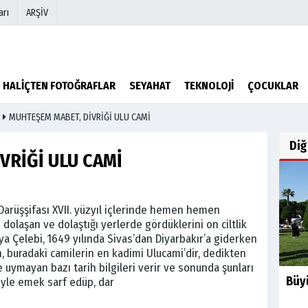
arı
ARŞİV
r
Köşe Yazarları
HALIÇTEN FOTOĞRAFLAR
SEYAHAT
TEKNOLOJİ
ÇOCUKLAR
Video Galeri
MUHTEŞEM MABET, DİVRİĞİ ULU CAMİ
Foto Galeri
Diğ
VRİĞİ ULU CAMİ
Darüşşifası XVII. yüzyıl içlerinde hemen hemen
olaşan ve dolaştığı yerlerde gördüklerini on ciltlik
a Çelebi, 1649 yılında Sivas’dan Diyarbakır’a giderken
n, buradaki camilerin en kadimi Ulucami’dir, dedikten
uymayan bazı tarih bilgileri verir ve sonunda şunları
Büy
yle emek sarf edüp, dar