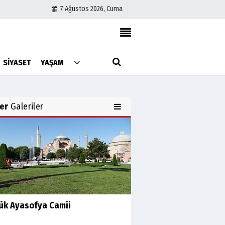
7 Ağustos 2026, Cuma
Künye
SİYASET
YAŞAM
İletişim
Çerez Politikası
Gizlilik İlkeleri
er
Galeriler
ük Ayasofya Camii