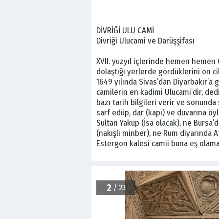
DİVRİĞİ ULU CAMİ
Divriği Ulucami ve Darüşşifası
XVII. yüzyıl içlerinde hemen hemen
dolaştığı yerlerde gördüklerini on c
1649 yılında Sivas’dan Diyarbakır’a g
camilerin en kadimi Ulucami’dir, d
bazı tarih bilgileri verir ve sonun
sarf edüp, dar (kapı) ve duvarına öy
Sultan Yakup (İsa olacak), ne Bursa
(nakışlı minber), ne Rum diyarında A
Estergon kalesi camii buna eş olamaz
2
/ 23