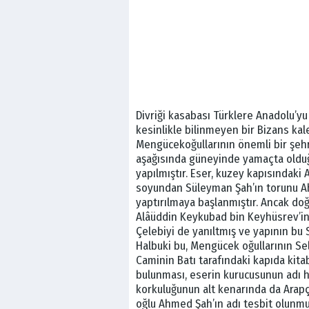
Divriği kasabası Türklere Anadolu’yu
kesinlikle bilinmeyen bir Bizans kal
Mengücekoğullarının önemli bir şehri
aşağısında güneyinde yamaçta olduğu
yapılmıştır. Eser, kuzey kapısındak
soyundan Süleyman Şah’ın torunu Ah
yaptırılmaya başlanmıştır. Ancak doğ
Alâüddin Keykubad bin Keyhüsrev’in 
Çelebiyi de yanıltmış ve yapının bu 
Halbuki bu, Mengücek oğullarının Sel
Caminin Batı tarafındaki kapıda kita
bulunması, eserin kurucusunun adı h
korkuluğunun alt kenarında da Arapç
oğlu Ahmed Şah’ın adı tesbit olunmu