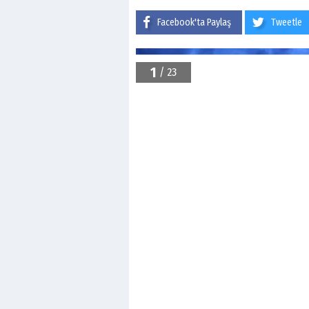
Facebook'ta Paylaş
Tweetle
1
/ 23