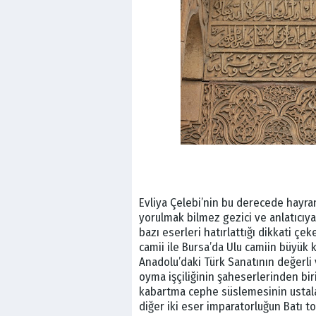
Evliya Çelebi’nin bu derecede hayran
yorulmak bilmez gezici ve anlatıcıy
bazı eserleri hatırlattığı dikkati ç
camii ile Bursa’da Ulu camiin büyük
Anadolu’daki Türk Sanatının değerli v
oyma işçiliğinin şaheserlerinden biri
kabartma cephe süslemesinin ustala
diğer iki eser imparatorluğun Batı to