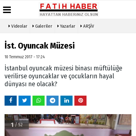
Videolar
Galeriler
Yazarlar
ARŞİV
Haber
Biyografiler
Köşe
Künye
Arşivi
Yazarları
İst. Oyuncak Müzesi
İletişim
Günün
Video
Çerez
Haberleri
Galeri
10 Temmuz 2017 - 17:24
Politikası
Foto
İstanbul oyuncak müzesi binası müftülüğe
Gizlilik
Galeri
İlkeleri
verilirse oyuncaklar ve çocukların hayal
dünyası ne olacak?
1
/ 52