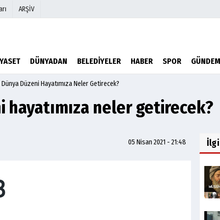
arı
ARŞİV
r
Köşe Yazarları
İYASET
DÜNYADAN
BELEDİYELER
HABER
SPOR
GÜNDE
Video Galeri
i Dünya Düzeni Hayatımıza Neler Getirecek?
Foto Galeri
i hayatımıza neler getirecek?
İlg
05 Nisan 2021 - 21:48