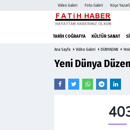
Video Galeri
Foto Galeri
Köşe Yazarl
Haber Arşivi
Biyografile
TARİH COĞRAFYA
KÜLTÜR SANAT
S
Günün Haberleri
Ana Sayfa
Video Galeri
DÜNYADAN
Yen
Yeni Dünya Düzen