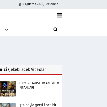
6 Ağustos 2026, Perşembe
Künye
M
İletişim
Çerez Politikası
Gizlilik İlkeleri
inizi
Çekebilecek Videolar
TÜRK VE MÜSLÜMAN BİLİM
İNSANLARI
İşte böyle geçti koca bir