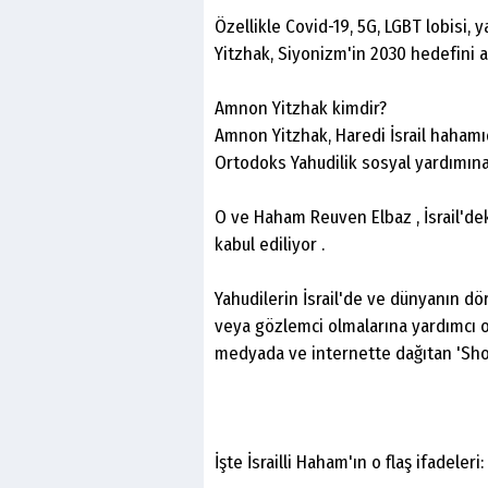
Özellikle Covid-19, 5G, LGBT lobisi,
Yitzhak, Siyonizm'in 2030 hedefini a
Amnon Yitzhak kimdir?
Amnon Yitzhak, Haredi İsrail hahamıdı
Ortodoks Yahudilik sosyal yardımına ( 
O ve Haham Reuven Elbaz , İsrail'dek
kabul ediliyor .
Yahudilerin İsrail'de ve dünyanın 
veya gözlemci olmalarına yardımcı o
medyada ve internette dağıtan 'Sho
İşte İsrailli Haham'ın o flaş ifadeleri: