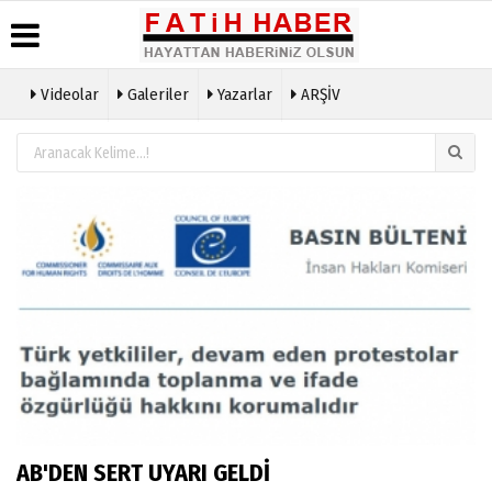
Videolar
Galeriler
Yazarlar
ARŞİV
Haber
Biyografiler
Köşe
Künye
Arşivi
Yazarları
İletişim
Günün
Video
Çerez
Haberleri
Galeri
Politikası
Foto
Gizlilik
Galeri
İlkeleri
AB'DEN SERT UYARI GELDİ