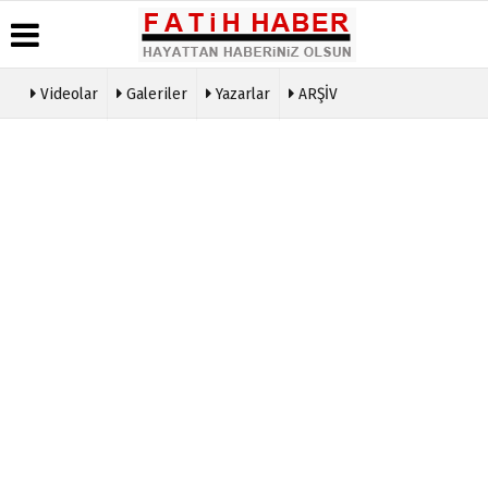
Videolar
Galeriler
Yazarlar
ARŞİV
Haber
Biyografiler
Köşe
Künye
Arşivi
Yazarları
İletişim
Günün
Video
Çerez
Haberleri
Galeri
Politikası
Foto
Gizlilik
Galeri
İlkeleri