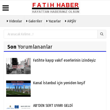
Videolar
Galeriler
Yazarlar
ARŞİV
Haber
Biyografiler
Köşe
Künye
Arşivi
Yazarları
İletişim
Günün
Video
Çerez
Son
Haberleri
Yorumlananlar
Galeri
Politikası
Foto
Gizlilik
Galeri
İlkeleri
Fatihte kayıp vakıf eserlerinin izindeyiz
Kanal İstanbul için yeniden keşif
AB'DEN SERT UYARI GELDİ