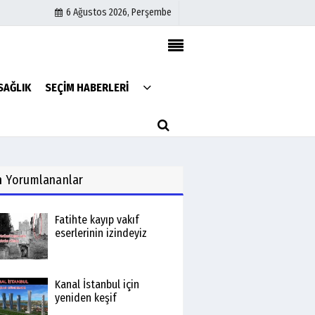
6 Ağustos 2026, Perşembe
Künye
SAĞLIK
SEÇİM HABERLERİ
İletişim
Çerez Politikası
Gizlilik İlkeleri
n
Yorumlananlar
Fatihte kayıp vakıf
eserlerinin izindeyiz
Kanal İstanbul için
yeniden keşif