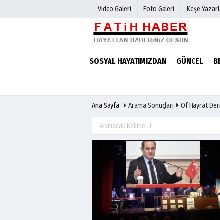
Video Galeri
Foto Galeri
Köşe Yazarl
Haber Arşivi
Biyografile
SOSYAL HAYATIMIZDAN
GÜNCEL
B
Günün Haberleri
Ana Sayfa
Arama Sonuçları
Of Hayrat Der