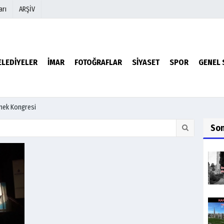
arı
ARŞİV
r
Köşe Yazarları
ELEDİYELER
İMAR
FOTOĞRAFLAR
SİYASET
SPOR
GENEL 
Video Galeri
Foto Galeri
nek Kongresi
So