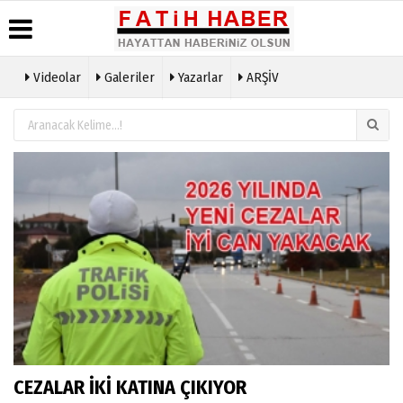
Videolar
Galeriler
Yazarlar
ARŞİV
Haber
Biyografiler
Köşe
Künye
Arşivi
Yazarları
İletişim
Günün
Video
Çerez
Haberleri
Galeri
Politikası
Foto
Gizlilik
Galeri
İlkeleri
CEZALAR İKİ KATINA ÇIKIYOR