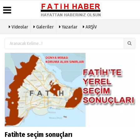
Videolar
Galeriler
Yazarlar
ARŞİV
Haber
Biyografiler
Köşe
Künye
Arşivi
Yazarları
İletişim
Günün
Video
Çerez
Haberleri
Galeri
Politikası
Foto
Gizlilik
Galeri
İlkeleri
Fatihte seçim sonuçları