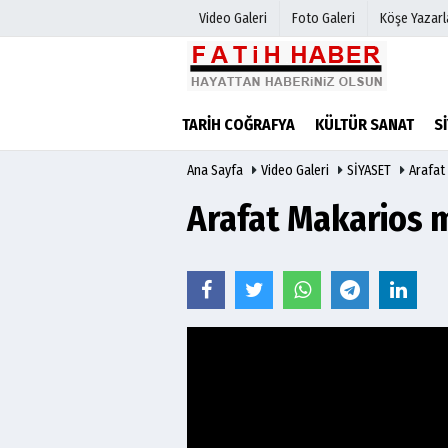
Video Galeri
Foto Galeri
Köşe Yazarl
Haber Arşivi
Biyografile
TARİH COĞRAFYA
KÜLTÜR SANAT
S
Günün Haberleri
Ana Sayfa
Video Galeri
SİYASET
Arafat
Arafat Makarios 