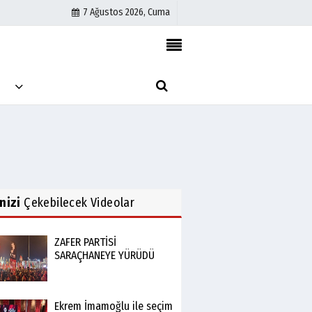
7 Ağustos 2026, Cuma
Künye
M
İletişim
Çerez Politikası
Gizlilik İlkeleri
inizi
Çekebilecek Videolar
ZAFER PARTİSİ
SARAÇHANEYE YÜRÜDÜ
Ekrem İmamoğlu ile seçim