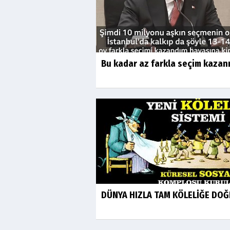
Bu kadar az farkla seçim kazan
DÜNYA HIZLA TAM KÖLELİĞE DO