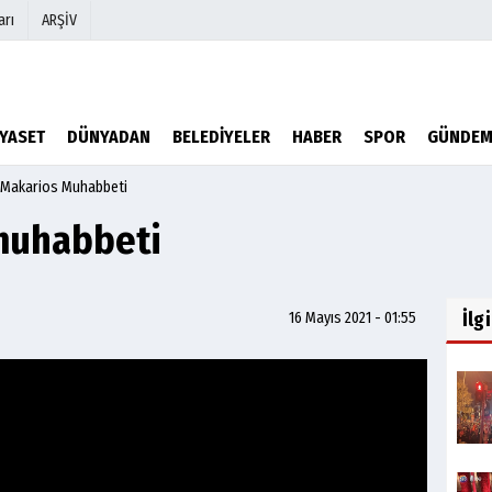
arı
ARŞİV
r
Köşe Yazarları
İYASET
DÜNYADAN
BELEDİYELER
HABER
SPOR
GÜNDE
Video Galeri
 Makarios Muhabbeti
Foto Galeri
muhabbeti
İlg
16 Mayıs 2021 - 01:55