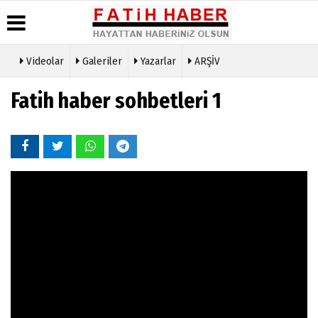
Videolar
Galeriler
Yazarlar
ARŞİV
Haber
Biyografiler
Köşe
Künye
Fatih haber sohbetleri 1
Arşivi
Yazarları
İletişim
Günün
Video
Çerez
Haberleri
Galeri
Politikası
Foto
Gizlilik
Galeri
İlkeleri