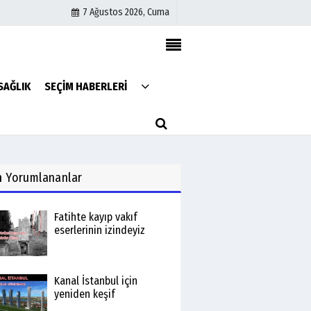
7 Ağustos 2026, Cuma
Künye
SAĞLIK
SEÇİM HABERLERİ
İletişim
Çerez Politikası
Gizlilik İlkeleri
n
Yorumlananlar
Fatihte kayıp vakıf
eserlerinin izindeyiz
Kanal İstanbul için
yeniden keşif