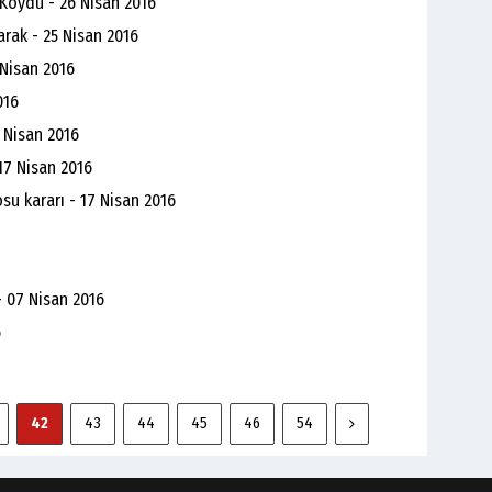
 Koydu - 26 Nisan 2016
arak - 25 Nisan 2016
 Nisan 2016
016
 Nisan 2016
17 Nisan 2016
su kararı - 17 Nisan 2016
 07 Nisan 2016
6
42
43
44
45
46
54