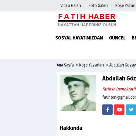
Video Galeri
Foto Galeri
Köşe Yazarl
Haber Arşivi
Biyografile
SOSYAL HAYATIMIZDAN
GÜNCEL
B
Günün Haberleri
Ana Sayfa
Köşe Yazarları
Abdullah Gözay
Abdullah Göz
Fatih'in Demokrati
fatihten@gmail.c
Hakkında