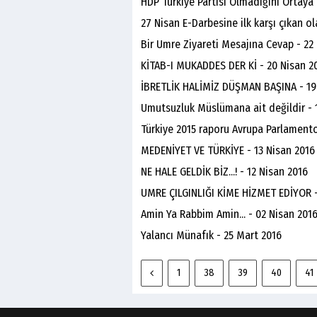
HDP Türkiye Partisi Olmadığını Ortaya
27 Nisan E-Darbesine ilk karşı çıkan ol
Bir Umre Ziyareti Mesajına Cevap - 22
KİTAB-I MUKADDES DER Kİ - 20 Nisan 2
İBRETLİK HALİMİZ DÜŞMAN BAŞINA - 19
Umutsuzluk Müslümana ait değildir - 
Türkiye 2015 raporu Avrupa Parlamento
MEDENİYET VE TÜRKİYE - 13 Nisan 2016
NE HALE GELDİK BİZ...! - 12 Nisan 2016
UMRE ÇILGINLIĞI KİME HİZMET EDİYOR -
Amin Ya Rabbim Amin... - 02 Nisan 201
Yalancı Münafık - 25 Mart 2016
1
38
39
40
41