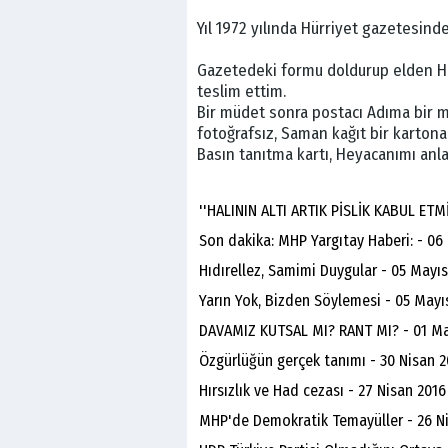
Yıl 1972 yılında Hürriyet gazetesin
Gazetedeki formu doldurup elden Hür
teslim ettim.
Bir müdet sonra postacı Adıma bir m
fotoğrafsız, Saman kağıt bir kartona 
Basın tanıtma kartı, Heyacanımı an
''HALININ ALTI ARTIK PİSLİK KABUL ETM
Son dakika: MHP Yargıtay Haberi: - 06
Hıdırellez, Samimi Duygular - 05 Mayı
Yarın Yok, Bizden Söylemesi - 05 Mayı
DAVAMIZ KUTSAL MI? RANT MI? - 01 Ma
Özgürlüğün gerçek tanımı - 30 Nisan 2
Hırsızlık ve Had cezası - 27 Nisan 2016
MHP'de Demokratik Temayüller - 26 N