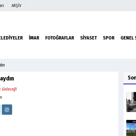
arı
ARŞİV
r
Köşe Yazarları
ELEDİYELER
İMAR
FOTOĞRAFLAR
SİYASET
SPOR
GENEL 
Video Galeri
Foto Galeri
dın
So
aydın
k Geleceği
om