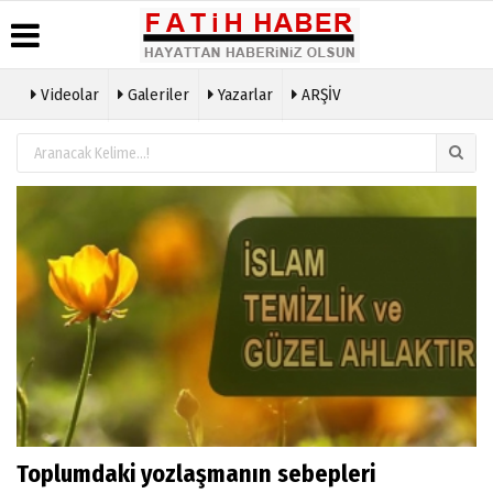
Videolar
Galeriler
Yazarlar
ARŞİV
Haber
Biyografiler
Köşe
Künye
Arşivi
Yazarları
İletişim
Günün
Video
Çerez
Haberleri
Galeri
Politikası
Foto
Gizlilik
Galeri
İlkeleri
Toplumdaki yozlaşmanın sebepleri