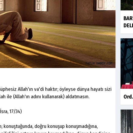
BAR
DEL
ç şüphesiz Allah'ın va'di haktır; öyleyse dünya hayatı sizi
llah ile (Allah'ın adını kullanarak) aldatmasın.
Ord.
İsra, 17/34)
n; konuştuğunda, doğru konuşup konuşmadığına,