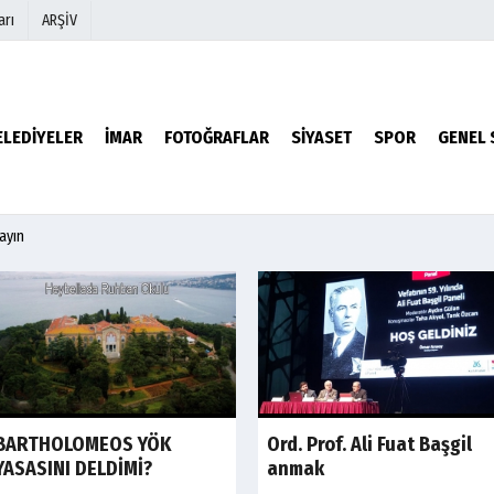
arı
ARŞİV
r
Köşe Yazarları
ELEDİYELER
İMAR
FOTOĞRAFLAR
SİYASET
SPOR
GENEL 
Video Galeri
Foto Galeri
mayın
Son Dakika
BARTHOLOMEOS YÖK
Ord. Prof. Ali Fuat Başgil
YASASINI DELDİMİ?
anmak