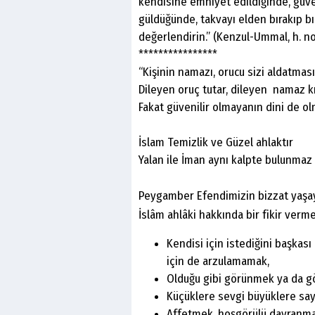
kendisine emniyet edildiğinde, güve
güldüğünde, takvayı elden bırakıp b
değerlendirin.” (Kenzul-Ummal, h. no
****************
“Kişinin namazı, orucu sizi aldatmas
Dileyen oruç tutar, dileyen namaz kı
Fakat güvenilir olmayanın dini de ol
İslam Temizlik ve Güzel ahlaktır
Yalan ile İman aynı kalpte bulunmaz
Peygamber Efendimizin bizzat yaşaya
İslâm ahlâki hakkında bir fikir verme
Kendisi için istediğini başkası
için de arzulamamak,
Olduğu gibi görünmek ya da g
Küçüklere sevgi büyüklere say
Affetmek, hoşgörülü davranmak