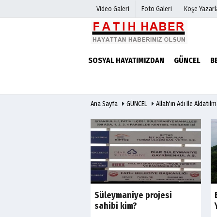
Video Galeri
Foto Galeri
Köşe Yazarl
Haber Arşivi
Biyografile
SOSYAL HAYATIMIZDAN
GÜNCEL
B
Günün Haberleri
Ana Sayfa
GÜNCEL
Allah'ın Adı Ile Aldatıl
923 açılış ilkeleri
Süleymaniye projesi
sahibi kim?