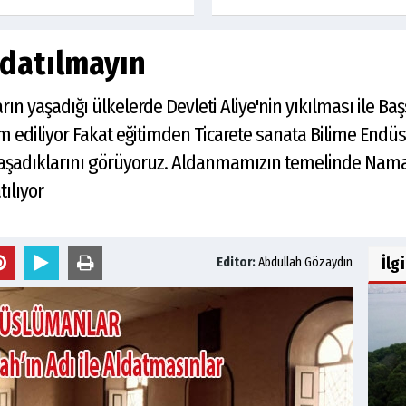
Aldatılmayın
 yaşadığı ülkelerde Devleti Aliye'nin yıkılması ile Başs
ediliyor Fakat eğitimden Ticarete sanata Bilime Endüstr
yaşadıklarını görüyoruz. Aldanmamızın temelinde Namaz
ılıyor
İlg
Editor:
Abdullah Gözaydın