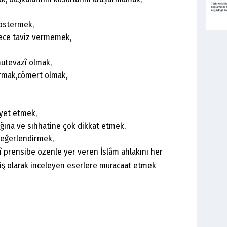
östermek,
rece taviz vermemek,
ütevazî olmak,
urmak,cömert olmak,
ayet etmek,
lığına ve sıhhatine çok dikkat etmek,
 değerlendirmek,
 prensibe özenle yer veren İslâm ahlakını her
iş olarak inceleyen eserlere müracaat etmek