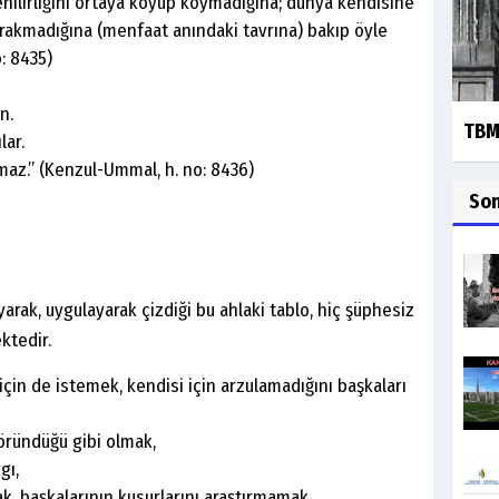
nilirliğini ortaya koyup koymadığına; dünya kendisine
ırakmadığına (menfaat anındaki tavrına) bakıp öyle
: 8435)
ın.
TBMM
lar.
maz.” (Kenzul-Ummal, h. no: 8436)
So
rak, uygulayarak çizdiği bu ahlaki tablo, hiç şüphesiz
ktedir.
 için de istemek, kendisi için arzulamadığını başkaları
öründüğü gibi olmak,
gı,
, başkalarının kusurlarını araştırmamak,