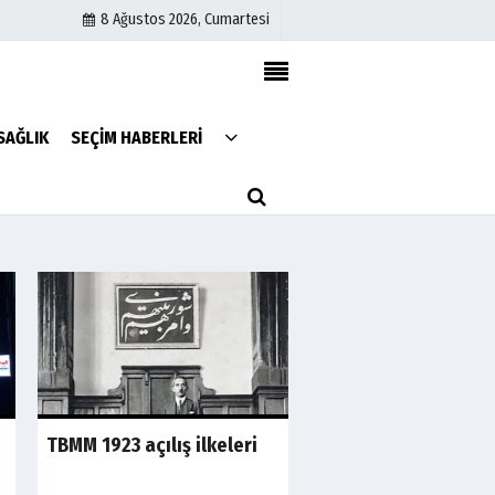
8 Ağustos 2026, Cumartesi
Künye
SAĞLIK
SEÇİM HABERLERİ
İletişim
Çerez Politikası
Gizlilik İlkeleri
TBMM 1923 açılış ilkeleri
Süleymaniye projes
sahibi kim?