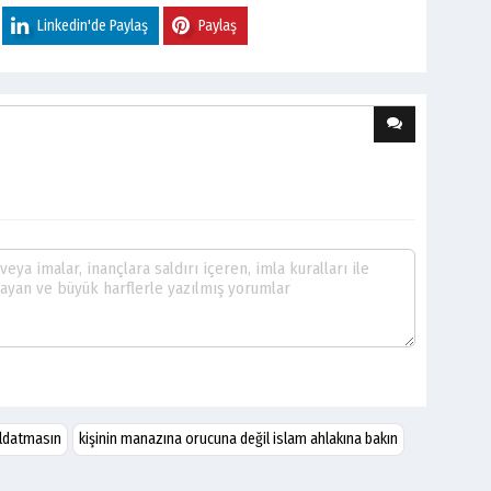
Linkedin'de Paylaş
Paylaş
 aldatmasın
kişinin manazına orucuna değil islam ahlakına bakın