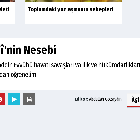
leti
Toplumdaki yozlaşmanın sebepleri
î'nin Nesebi
in Eyyübü hayatı savaşları valilik ve hükümdarlıkları 
ndan öğrenelim
İlg
Editor:
Abdullah Gözaydın