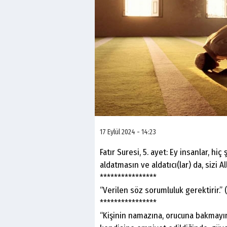
17 Eylül 2024 - 14:23
Fatır Suresi, 5. ayet: Ey insanlar, hi
aldatmasın ve aldatıcı(lar) da, sizi A
****************
“Verilen söz sorumluluk gerektirir.” (
****************
“Kişinin namazına, orucuna bakmayı