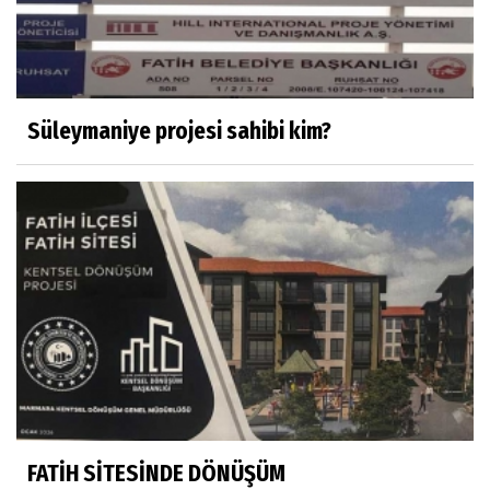
Süleymaniye projesi sahibi kim?
FATİH SİTESİNDE DÖNÜŞÜM