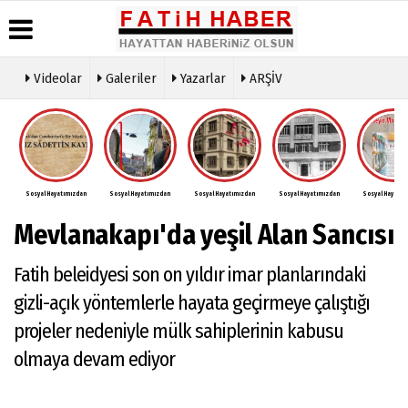
Videolar
Galeriler
Yazarlar
ARŞİV
Haber Arşivi
Biyografiler
Köşe Yazarları
Günün Haberleri
Video Galeri
Foto Galeri
Sosyal Hayatımızdan
Sosyal Hayatımızdan
Sosyal Hayatımızdan
Sosyal Hayatımızdan
Sosyal Hayatım
Mevlanakapı'da yeşil Alan Sancısı
Fatih beleidyesi son on yıldır imar planlarındaki
gizli-açık yöntemlerle hayata geçirmeye çalıştığı
projeler nedeniyle mülk sahiplerinin kabusu
olmaya devam ediyor