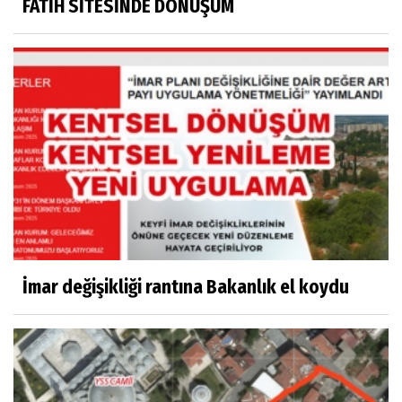
FATİH SİTESİNDE DÖNÜŞÜM
İmar değişikliği rantına Bakanlık el koydu