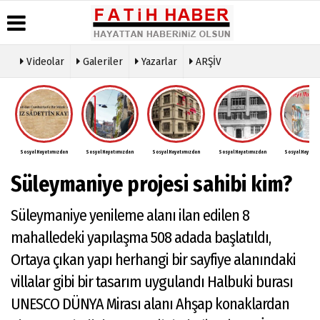
Videolar
Galeriler
Yazarlar
ARŞİV
Haber
Biyografiler
Köşe
Künye
Arşivi
Yazarları
İletişim
Günün
Video
Çerez
Haberleri
Galeri
Politikası
Foto
Sosyal Hayatımızdan
Sosyal Hayatımızdan
Sosyal Hayatımızdan
Sosyal Hayatımızdan
Sosyal Hayatım
Gizlilik
Galeri
İlkeleri
Süleymaniye projesi sahibi kim?
Süleymaniye yenileme alanı ilan edilen 8
mahalledeki yapılaşma 508 adada başlatıldı,
Ortaya çıkan yapı herhangi bir sayfiye alanındaki
villalar gibi bir tasarım uygulandı Halbuki burası
UNESCO DÜNYA Mirası alanı Ahşap konaklardan