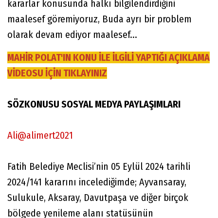
kararlar konusunda halkı bilgilendirdiğini
maalesef göremiyoruz, Buda ayrı bir problem
olarak devam ediyor maalesef...
MAHİR POLAT'IN KONU İLE İLGİLİ YAPTIĞI AÇIKLAMA
VİDEOSU İÇİN TIKLAYINIZ
SÖZKONUSU SOSYAL MEDYA PAYLAŞIMLARI
Ali@alimert2021
Fatih Belediye Meclisi’nin 05 Eylül 2024 tarihli
2024/141 kararını incelediğimde; Ayvansaray,
Sulukule, Aksaray, Davutpaşa ve diğer birçok
bölgede yenileme alanı statüsünün