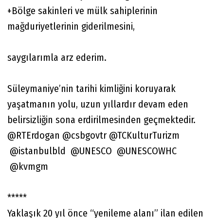
+Bölge sakinleri ve mülk sahiplerinin
mağduriyetlerinin giderilmesini,
saygılarımla arz ederim.
Süleymaniye’nin tarihi kimliğini koruyarak
yaşatmanın yolu, uzun yıllardır devam eden
belirsizliğin sona erdirilmesinden geçmektedir.
@RTErdogan @csbgovtr @TCKulturTurizm
@istanbulbld @UNESCO @UNESCOWHC
@kvmgm
*****
Yaklaşık 20 yıl önce “yenileme alanı” ilan edilen