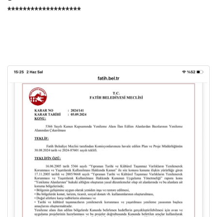
*******************