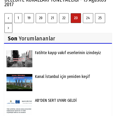
2017
1
19
20
21
22
23
24
25
Son
Yorumlananlar
Fatihte kayıp vakıf eserlerinin izindeyiz
Kanal İstanbul için yeniden keşif
AB'DEN SERT UYARI GELDİ