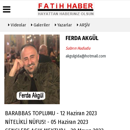
Videolar
Galeriler
Yazarlar
ARŞİV
Haber
Biyografiler
Köşe
Künye
FERDA AKGÜL
Arşivi
Yazarları
İletişim
Sabrın Hududu
Günün
Video
Çerez
Haberleri
Galeri
akgulgida@hotmail.com
Politikası
Foto
Gizlilik
Galeri
İlkeleri
BARABBAS TOPLUMU - 12 Haziran 2023
NİTELİKLİ NÜFUS! - 05 Haziran 2023