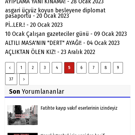
AYIPLAMA YANİ KINAMA! - 28 Ocak 2023
asgari üçyüz koyun besleyene diplomat
pasaportu - 20 Ocak 2023
Pİ..LER.! - 20 Ocak 2023
10 Ocak Çalışan gazeteciler günü - 09 Ocak 2023
ALTILI MASA'NIN "DERT" AYAĞI! - 04 Ocak 2023
AÇLIKTAN ÖLEN KIZ! - 23 Aralık 2022
1
2
3
4
5
6
7
8
9
37
Son
Yorumlananlar
Fatihte kayıp vakıf eserlerinin izindeyiz