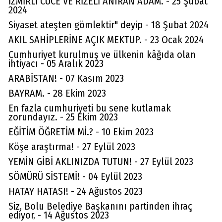
İZMİRLİ CÜCE VE RİZELİ ANIRAN ADAM. - 25 Şubat
2024
Siyaset ateşten gömlektir" deyip - 18 Şubat 2024
AKIL SAHİPLERİNE AÇIK MEKTUP. - 23 Ocak 2024
Cumhuriyet kurulmuş ve ülkenin kâğıda olan
ihtiyacı - 05 Aralık 2023
ARABİSTAN! - 07 Kasım 2023
BAYRAM. - 28 Ekim 2023
En fazla cumhuriyeti bu sene kutlamak
zorundayız. - 25 Ekim 2023
EĞİTİM ÖĞRETİM Mİ.? - 10 Ekim 2023
Köşe araştırma! - 27 Eylül 2023
YEMİN GİBİ AKLINIZDA TUTUN! - 27 Eylül 2023
SÖMÜRÜ SİSTEMİ! - 04 Eylül 2023
HATAY HATASI! - 24 Ağustos 2023
Siz, Bolu Belediye Başkanını partinden ihraç
ediyor, - 14 Ağustos 2023