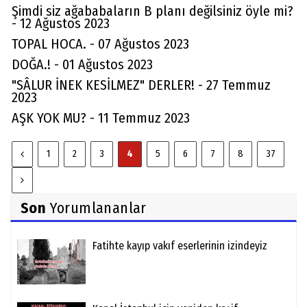
Şimdi siz ağababaların B planı değilsiniz öyle mi?
- 12 Ağustos 2023
TOPAL HOCA. - 07 Ağustos 2023
DOĞA.! - 01 Ağustos 2023
"SÂLUR İNEK KESİLMEZ" DERLER! - 27 Temmuz
2023
AŞK YOK MU? - 11 Temmuz 2023
1
2
3
4
5
6
7
8
37
Son
Yorumlananlar
Fatihte kayıp vakıf eserlerinin izindeyiz