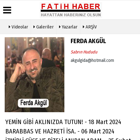
Videolar
Galeriler
Yazarlar
ARŞİV
Haber
Biyografiler
Köşe
Künye
FERDA AKGÜL
Arşivi
Yazarları
İletişim
Sabrın Hududu
Günün
Video
Çerez
Haberleri
Galeri
akgulgida@hotmail.com
Politikası
Foto
Gizlilik
Galeri
İlkeleri
YEMİN GİBİ AKLINIZDA TUTUN! - 18 Mart 2024
BARABBAS VE HAZRETİ İSA. - 06 Mart 2024