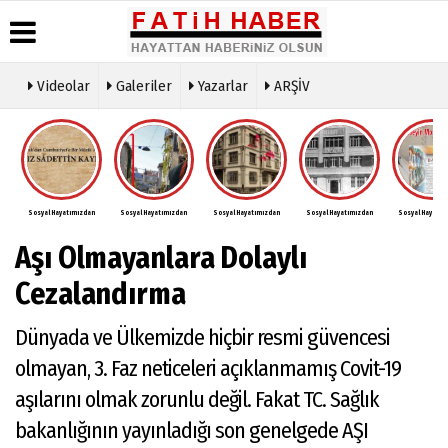
Videolar
Galeriler
Yazarlar
ARŞİV
Haber
Biyografiler
Köşe
Künye
Arşivi
Yazarları
İletişim
Günün
Video
Çerez
Haberleri
Galeri
Politikası
Foto
Sosyal Hayatımızdan
Sosyal Hayatımızdan
Sosyal Hayatımızdan
Sosyal Hayatımızdan
Sosyal Hayatım
Gizlilik
Galeri
İlkeleri
Aşı Olmayanlara Dolaylı
Cezalandırma
Dünyada ve Ülkemizde hiçbir resmi güvencesi
olmayan, 3. Faz neticeleri açıklanmamış Covit-19
aşılarını olmak zorunlu değil. Fakat TC. Sağlık
bakanlığının yayınladığı son genelgede AŞI