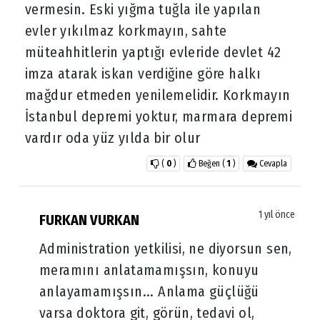
vermesin. Eski yığma tuğla ile yapılan
evler yıkılmaz korkmayın, sahte
müteahhitlerin yaptığı evleride devlet 42
imza atarak iskan verdiğine göre halkı
mağdur etmeden yenilemelidir. Korkmayın
İstanbul depremi yoktur, marmara depremi
vardır oda yüz yılda bir olur
(
0
)
Beğen
(
1
)
Cevapla
1 yıl önce
FURKAN VURKAN
Administration yetkilisi, ne diyorsun sen,
meramını anlatamamışsın, konuyu
anlayamamışsın... Anlama güçlüğü
varsa doktora git, görün, tedavi ol,