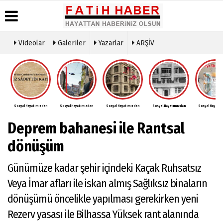
Videolar
Galeriler
Yazarlar
ARŞİV
Haber
Biyografiler
Köşe
Künye
Arşivi
Yazarları
İletişim
Günün
Video
Çerez
Haberleri
Galeri
Politikası
Foto
Sosyal Hayatımızdan
Sosyal Hayatımızdan
Sosyal Hayatımızdan
Sosyal Hayatımızdan
Sosyal Hayatım
Gizlilik
Galeri
İlkeleri
Deprem bahanesi ile Rantsal
dönüşüm
Günümüze kadar şehir içindeki Kaçak Ruhsatsız
Veya İmar afları ile iskan almış Sağlıksız binaların
dönüşümü öncelikle yapılması gerekirken yeni
Rezerv yasası ile Bilhassa Yüksek rant alanında