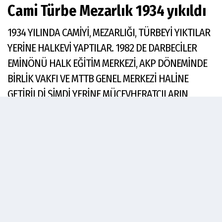
Cami Türbe Mezarlık 1934 yıkıldı
1934 YILINDA CAMİYİ, MEZARLIĞI, TÜRBEYİ YIKTILAR
YERİNE HALKEVİ YAPTILAR. 1982 DE DARBECİLER
EMİNÖNÜ HALK EĞİTİM MERKEZİ, AKP DÖNEMİNDE
BİRLİK VAKFI VE MTTB GENEL MERKEZİ HALİNE
GETİRİLDİ ŞİMDİ YERİNE MÜCEVHERATÇILARIN
MERKEZİ OLACAK İŞ MERKEZİ YAPILACAĞI
SÖYLENİYOR
Dinle