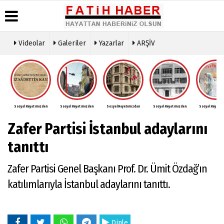
Videolar
Galeriler
Yazarlar
ARŞİV
Haber
Biyografiler
Köşe
Künye
Arşivi
Yazarları
İletişim
Günün
Video
Çerez
Haberleri
Galeri
Politikası
Foto
Sosyal Hayatımızdan
Sosyal Hayatımızdan
Sosyal Hayatımızdan
Sosyal Hayatımızdan
Sosyal Hayatım
Gizlilik
Galeri
İlkeleri
Zafer Partisi İstanbul adaylarını
tanıttı
Zafer Partisi Genel Başkanı Prof. Dr. Ümit Özdağ’ın
katılımlarıyla İstanbul adaylarını tanıttı.
Dinle