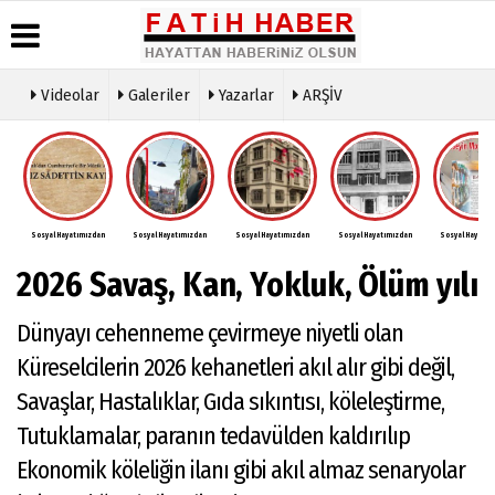
Videolar
Galeriler
Yazarlar
ARŞİV
Haber
Biyografiler
Köşe
Künye
Arşivi
Yazarları
İletişim
Günün
Video
Çerez
Haberleri
Galeri
Politikası
Foto
Sosyal Hayatımızdan
Sosyal Hayatımızdan
Sosyal Hayatımızdan
Sosyal Hayatımızdan
Sosyal Hayatım
Gizlilik
Galeri
İlkeleri
2026 Savaş, Kan, Yokluk, Ölüm yılı
Dünyayı cehenneme çevirmeye niyetli olan
Küreselcilerin 2026 kehanetleri akıl alır gibi değil,
Savaşlar, Hastalıklar, Gıda sıkıntısı, köleleştirme,
Tutuklamalar, paranın tedavülden kaldırılıp
Ekonomik köleliğin ilanı gibi akıl almaz senaryolar