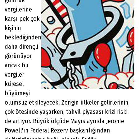
gümrük
vergilerine
karşı pek çok
kişinin
beklediğinden
daha dirençli
görünüyor,
ancak bu
vergiler
küresel
büyümeyi
olumsuz etkileyecek. Zengin ülkeler gelirlerinin
çok ötesinde yaşarken, tahvil piyasası krizi riski
de artıyor. Büyük ölçüde Mayıs ayında Jerome
Powell'ın Federal Rezerv başkanlığından