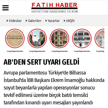
Videolar
Galeriler
Yazarlar
ARŞİV
Haber Arşivi
Biyografiler
Köşe
Künye
Yazarları
Günün
İletişim
Haberleri
Video Galeri
Çerez
Foto Galeri
Politikası
Sosyal Hayatımızdan
Sosyal Hayatımızdan
Sosyal Hayatımızdan
Sosyal Hayatımızdan
Sosyal Hayatım
Gizlilik
İlkeleri
AB'DEN SERT UYARI GELDİ
Avrupa parlamentosu Türkiye'de Bilhassa
İstanbul'da İBB Başkanı Ekrem İmamoğlu hakkında
soyut beyanlarla yapılan operasyonlar sonucu
tevkif edilmesi üzerine birçok batılı temsilci
tarafından kınandı uyarı mesajları yayınlandı