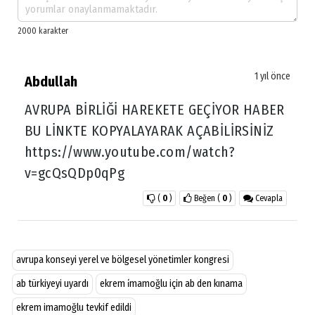
1 yıl önce
Abdullah
AVRUPA BİRLİĞİ HAREKETE GEÇİYOR HABER
BU LİNKTE KOPYALAYARAK AÇABİLİRSİNİZ
https://www.youtube.com/watch?
v=gcQsQDp0qPg
(
0
)
Beğen
(
0
)
Cevapla
avrupa konseyi yerel ve bölgesel yönetimler kongresi
ab türkiyeyi uyardı
ekrem i̇mamoğlu için ab den kınama
ekrem imamoğlu tevkif edildi