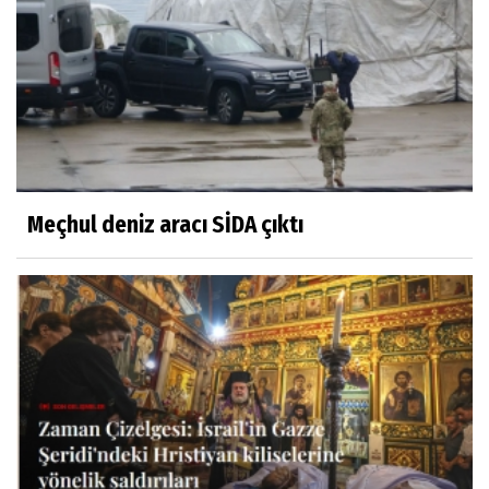
Meçhul deniz aracı SİDA çıktı