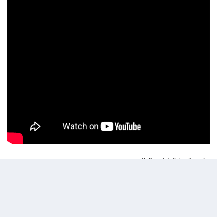
26 Mart 2025 - 18:35
Editör:
Abdullah Gözaydın
Gülhane Parkı'nda duvar çöktü!, 2 Kişinin can
verdiği kazada 5 kişi yaralandı (04 Nisan 2016)
Gülhane parkı İstanbul Boğazı Seyir terası istinat