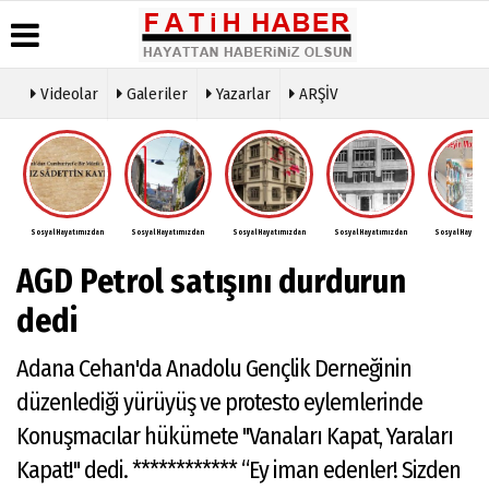
Videolar
Galeriler
Yazarlar
ARŞİV
Haber
Biyografiler
Köşe
Künye
Arşivi
Yazarları
İletişim
Günün
Video
Çerez
Haberleri
Galeri
Politikası
Foto
Sosyal Hayatımızdan
Sosyal Hayatımızdan
Sosyal Hayatımızdan
Sosyal Hayatımızdan
Sosyal Hayatım
Gizlilik
Galeri
İlkeleri
AGD Petrol satışını durdurun
dedi
Adana Cehan'da Anadolu Gençlik Derneğinin
düzenlediği yürüyüş ve protesto eylemlerinde
Konuşmacılar hükümete ''Vanaları Kapat, Yaraları
Kapat!'' dedi. ************ “Ey iman edenler! Sizden