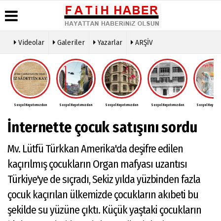
Videolar
Galeriler
Yazarlar
ARŞİV
Haber
Biyografiler
Köşe
Künye
Arşivi
Yazarları
İletişim
Günün
Video
Çerez
Haberleri
Galeri
Politikası
Foto
Sosyal Hayatımızdan
Sosyal Hayatımızdan
Sosyal Hayatımızdan
Sosyal Hayatımızdan
Sosyal Hayatım
Gizlilik
Galeri
İlkeleri
İnternette çocuk satışını sordu
Mv. Lütfü Türkkan Amerika'da deşifre edilen
kaçırılmış çocukların Organ mafyası uzantısı
Türkiye'ye de sıçradı, Sekiz yılda yüzbinden fazla
çocuk kaçırılan ülkemizde çocukların akıbeti bu
şekilde su yüzüne çıktı. Küçük yaştaki çocukların