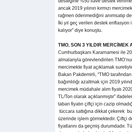
desteğine %50 ilave destek verilmekt
ancak 2019 yılının kırmızı mercimek
rağmen ödenmediğini anımsatıp deste
İki yıl geç verilen destek enflasyon
kalıyor” diye konuştu.
TMO, SON 3 YILDIR MERCİMEK 
Cumhurbaşkanı Kararnamesi ile 2018
almalarıyla görevlendirilen TMO’nun
mercimekte fiyat açıklamak suretiyle
Bakan Pakdemirli, “TMO tarafından 
bağımlılığı azaltmak için 2019 yılı
mercimek müdahale alım fiyatı 2020 
TL/Ton olarak açıklanmıştır” ifadel
taban fiyatın çiftçi için cazip olmad
tüccara sattığına dikkat çekerek 
üzerinde işlem görmektedir. Çiftçi de
fiyatlarını da geçmiş durumdadır. T