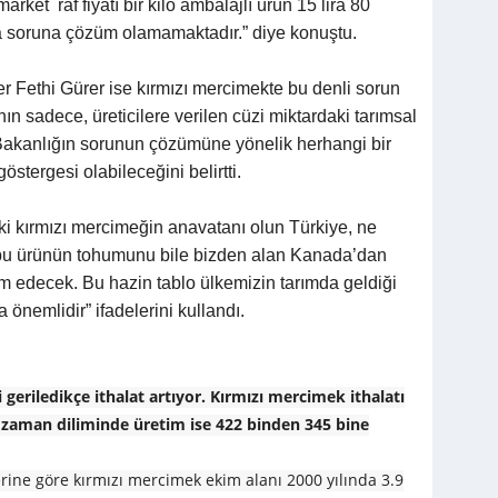
et raf fiyatı bir kilo ambalajlı ürün 15 lira 80
tta soruna çözüm olamamaktadır.” diye konuştu.
r Fethi Gürer ise kırmızı mercimekte bu denli sorun
 sadece, üreticilere verilen cüzi miktardaki tarımsal
akanlığın sorunun çözümüne yönelik herhangi bir
stergesi olabileceğini belirtti.
A
 ki kırmızı mercimeğin anavatanı olun Türkiye, ne
la, bu ürünün tohumunu bile bizden alan Kanada’dan
m edecek. Bu hazin tablo ülkemizin tarımda geldiği
 önemlidir” ifadelerini kullandı.
geriledikçe ithalat artıyor. Kırmızı mercimek ithalatı
ı zaman diliminde üretim ise 422 binden 345 bine
erine göre kırmızı mercimek ekim alanı 2000 yılında 3.9