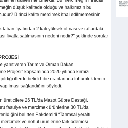
aki en kaliteli mercimektir. Bu mercimeğin ihracatı
cimeğin düşük kalitede olduğu ve halkımızın bu
 mudur? Birinci kalite mercimek ithal edilmemesinin
 taban fiyatından 2 katı yüksek olması ve raflardaki
ası fiyatla satılmasının nedeni nedir?” şeklinde sorular
PROJESİ
ne yanıt veren Tarım ve Orman Bakanı
irme Projesi" kapsamında 2020 yılında kırmızı
ıldığı illerde belirli hibe oranlarında tohumluk temin
 yapılması sağlandığını söyledi.
n üreticilere 26 TL/da Mazot Gübre Desteği,
ru fasulye ve mercimek ürünlerine 30 TL/da
rildiğini belirten Pakdemirli “Tarımsal yeraltı
a mercimek ve nohut ürünlerine fark ödemesi