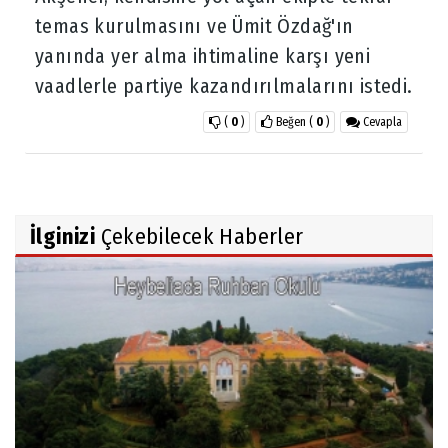
temas kurulmasını ve Ümit Özdağ'ın
yanında yer alma ihtimaline karşı yeni
vaadlerle partiye kazandırılmalarını istedi.
(
0
)
Beğen
(
0
)
Cevapla
İlginizi
Çekebilecek Haberler