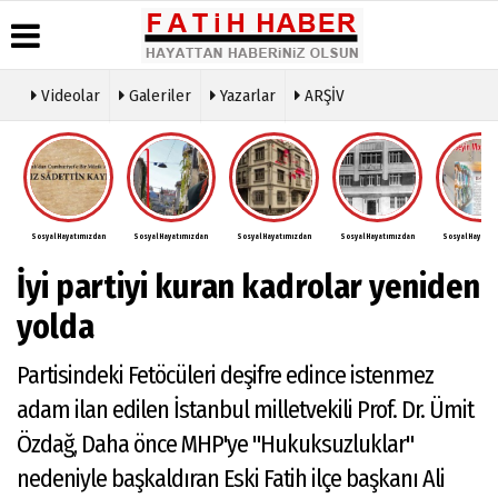
Videolar
Galeriler
Yazarlar
ARŞİV
Haber
Biyografiler
Köşe
Künye
Arşivi
Yazarları
İletişim
Günün
Video
Çerez
Haberleri
Galeri
Politikası
Foto
Sosyal Hayatımızdan
Sosyal Hayatımızdan
Sosyal Hayatımızdan
Sosyal Hayatımızdan
Sosyal Hayatım
Gizlilik
Galeri
İlkeleri
İyi partiyi kuran kadrolar yeniden
yolda
Partisindeki Fetöcüleri deşifre edince istenmez
adam ilan edilen İstanbul milletvekili Prof. Dr. Ümit
Özdağ, Daha önce MHP'ye "Hukuksuzluklar"
nedeniyle başkaldıran Eski Fatih ilçe başkanı Ali