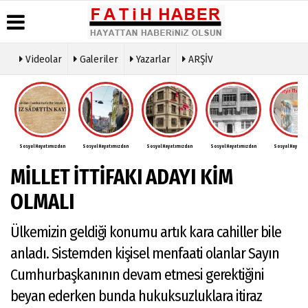
Videolar
Galeriler
Yazarlar
ARŞİV
Haber
Biyografiler
Köşe
Künye
Arşivi
Yazarları
İletişim
Günün
Video
Çerez
Haberleri
Galeri
Politikası
Foto
Sosyal Hayatımızdan
Sosyal Hayatımızdan
Sosyal Hayatımızdan
Sosyal Hayatımızdan
Sosyal Hayatım
Gizlilik
Galeri
İlkeleri
MİLLET İTTİFAKI ADAYI KİM
OLMALI
Ülkemizin geldiği konumu artık kara cahiller bile
anladı. Sistemden kişisel menfaati olanlar Sayın
Cumhurbaşkanının devam etmesi gerektiğini
beyan ederken bunda hukuksuzluklara itiraz