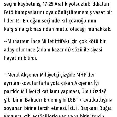
seçim kaybetmiş, 17-25 Aralık yolsuzluk iddiaları,
Fetö Kumpaslarını oya dönüştürememiş vasat bir
lider. RT Erdoğan seçimde Kılıçdaroğlunun
karşısına çıkmasından mutlu olacağı muhakkak.
--Muharrem İnce Millet ittifakı için çok kötü bir
aday olur İnce (adam kazandı) sözü ile siyasi
hayatını bitirdi.
--Meral Akşener Milliyetçi çizgide MHP'den
ayrılan-kovulanlarla yola çıkan Akşener, İyi
partide Milliyetçi katliamı yapması, Ümit Özdağ
gibi birini Bahadır Erdem gibi LGBT + avutkatlığına
soyunan birine tercih etmesi, İst. il Başkanı Buğra
Kavuncu gibi Fetöcülerle yan yana birini tercih