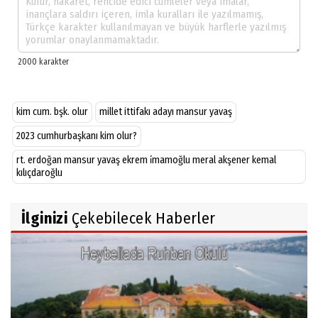
kim cum. bşk. olur
millet ittifakı adayı mansur yavaş
2023 cumhurbaşkanı kim olur?
rt. erdoğan mansur yavaş ekrem i̇mamoğlu meral akşener kemal
kılıçdaroğlu
İlginizi
Çekebilecek Haberler