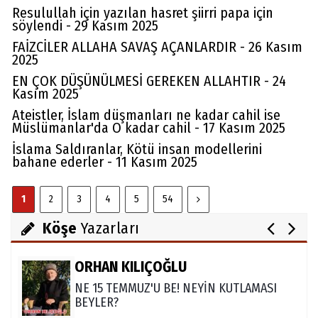
Resulullah için yazılan hasret şiirri papa için
söylendi - 29 Kasım 2025
FAİZCİLER ALLAHA SAVAŞ AÇANLARDIR - 26 Kasım
2025
EN ÇOK DÜŞÜNÜLMESİ GEREKEN ALLAHTIR - 24
Kasım 2025
Av. Cemil Can
Ateistler, İslam düşmanları ne kadar cahil ise
Müslümanlar'da O kadar cahil - 17 Kasım 2025
FARELERİ DİNLEMEYİN!..
İslama Saldıranlar, Kötü insan modellerini
bahane ederler - 11 Kasım 2025
Abdullah Gözaydın
1
2
3
4
5
54
ALLAH cc. MUCİZE YARATMAZ.
Köşe
Yazarları
ORHAN KILIÇOĞLU
NE 15 TEMMUZ'U BE! NEYİN KUTLAMASI
BEYLER?