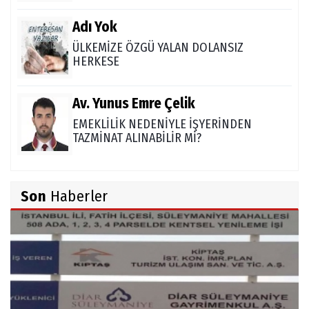
Adı Yok
ÜLKEMİZE ÖZGÜ YALAN DOLANSIZ
HERKESE
Av. Yunus Emre Çelik
EMEKLİLİK NEDENİYLE İŞYERİNDEN
TAZMİNAT ALINABİLİR Mİ?
TUNCAY GÜLÇİN
Son
Haberler
TÜRK DEVLETLERİ TEŞKİLATI'NI ANLAMAK
M. Şevket Atalay
Nüfus ve Seçmen sayıları tutarsızlığı