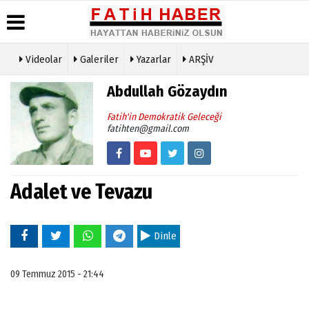
Videolar
Galeriler
Yazarlar
ARŞİV
Haber
Biyografiler
Köşe
Künye
Abdullah Gözaydın
Arşivi
Yazarları
İletişim
Günün
Video
Fatih'in Demokratik Geleceği
Çerez
Haberleri
Galeri
fatihten@gmail.com
Politikası
Foto
Gizlilik
Galeri
İlkeleri
Adalet ve Tevazu
Dinle
09 Temmuz 2015 - 21:44