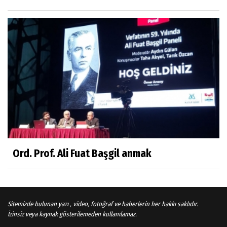
Sosyal medya
Gönenli Mehmet efendi kıssalarından biri
RIZK
Arşiv haberlerimiz
TÜRKİYEYE DEMOKRASI ŞIP DİYE GELMEDİ
Süleyman Aydın
Başardım demek için
Ord. Prof. Ali Fuat Başgil anmak
Ali Karaca
İRAN COĞRAFYASININ DEVLETLERİ..
Sitemizde bulunan yazı , video, fotoğraf ve haberlerin her hakkı saklıdır.
İzinsiz veya kaynak gösterilemeden kullanılamaz.