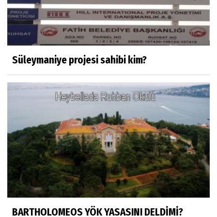
Misafir Yazar
Yapay zekâ platformlarında ebeveyn
kontrolü sağlamak
Süleymaniye projesi sahibi kim?
Mustafa Küçükkural
OLANIN ÖZETİ!.
HÜSEYİN MOVİT
HÜSEYİN MOVİT ABİMİZİN SON
PAYLAŞIMLARI
Prof. Dr. Nevzat Gözaydın
"Bir gecede millet cahil kaldı Alfabemiz
değişti." buyurmuşlar...
BARTHOLOMEOS YÖK YASASINI DELDİMİ?