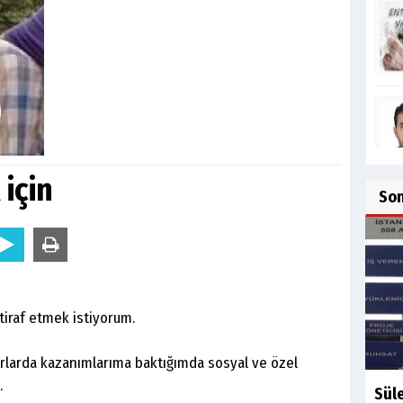
için
So
tiraf etmek istiyorum.
rlarda kazanımlarıma baktığımda sosyal ve özel
rdüm.
Sül