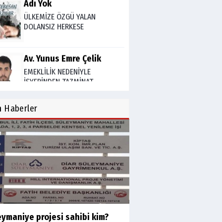
DOLANSIZ HERKESE
Av. Yunus Emre Çelik
EMEKLİLİK NEDENİYLE
İŞYERİNDEN TAZMİNAT
ALINABİLİR Mİ?
TUNCAY GÜLÇİN
n
Haberler
TÜRK DEVLETLERİ TEŞKİLATI'NI
ANLAMAK
M. Şevket Atalay
Nüfus ve Seçmen sayıları
tutarsızlığı
Misafir Yazar
eymaniye projesi sahibi kim?
Yapay zekâ platformlarında