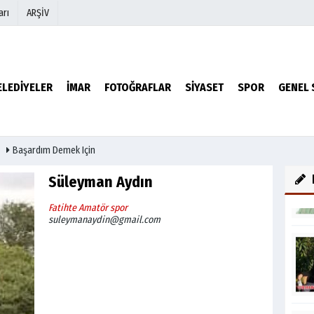
arı
ARŞİV
r
Köşe Yazarları
ELEDİYELER
İMAR
FOTOĞRAFLAR
SİYASET
SPOR
GENEL 
Video Galeri
Foto Galeri
Başardım Demek Için
Süleyman Aydın
Fatihte Amatör spor
suleymanaydin@gmail.com