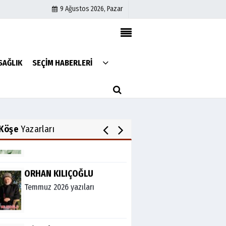
9 Ağustos 2026, Pazar
Av. Cemil Can
FARELERİ DİNLEMEYİN!..
Künye
SAĞLIK
SEÇİM HABERLERİ
İletişim
Çerez Politikası
Abdullah Gözaydın
Gizlilik İlkeleri
ALLAH cc. MUCİZE YARATMAZ.
Köşe
Yazarları
ORHAN KILIÇOĞLU
Temmuz 2026 yazıları
Adı Yok
ÜLKEMİZE ÖZGÜ YALAN