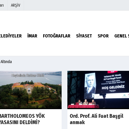
arı
ARŞİV
r
Köşe Yazarları
ELEDİYELER
İMAR
FOTOĞRAFLAR
SİYASET
SPOR
GENEL 
Video Galeri
Foto Galeri
 Altında
Son Dakika
BARTHOLOMEOS YÖK
Ord. Prof. Ali Fuat Başgil
YASASINI DELDİMİ?
anmak