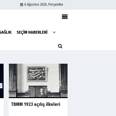
6 Ağustos 2026, Perşembe
Künye
SAĞLIK
SEÇİM HABERLERİ
İletişim
Çerez Politikası
Gizlilik İlkeleri
TBMM 1923 açılış ilkeleri
Süleymaniye projes
sahibi kim?