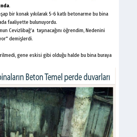
tında
.
şap bir konak yıkılarak 5-6 katlı betonarme bu bina
rada faaliyette bulunuyordu.
umun Cevizlibağ'a taşınacağını öğrendim, Nedenini
yor" demişlerdi.
irilmedi, gene eskisi gibi olduğu halde bu bina buraya