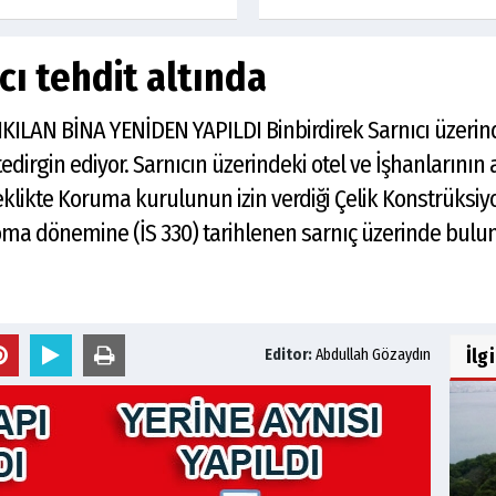
cı tehdit altında
ILAN BİNA YENİDEN YAPILDI Binbirdirek Sarnıcı üzerin
 tedirgin ediyor. Sarnıcın üzerindeki otel ve İşhanlarının 
klikte Koruma kurulunun izin verdiği Çelik Konstrüksiy
ma dönemine (İS 330) tarihlenen sarnıç üzerinde buluna
İlg
Editor:
Abdullah Gözaydın