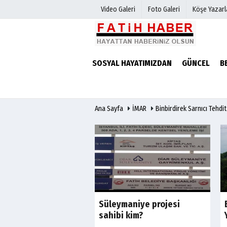
Video Galeri
Foto Galeri
Köşe Yazarl
Haber Arşivi
Biyografile
SOSYAL HAYATIMIZDAN
GÜNCEL
B
Günün Haberleri
Ana Sayfa
İMAR
Binbirdirek Sarnıcı Tehdit
923 açılış ilkeleri
Süleymaniye projesi
sahibi kim?