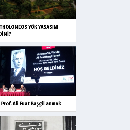
THOLOMEOS YÖK YASASINI
DİMİ?
 Prof. Ali Fuat Başgil anmak