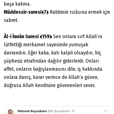
başa kakma.
Müddessir-suresi﴾7﴿
Rabbinin rızâsına ermek için
sabret.
Âl-i İmrân Suresi ﴾159﴿
Sen onlara sırf Allah’ın
lütfettiği merhamet sayesinde yumuşak
davrandın. Eğer kaba, katı kalpli olsaydın, hiç
şüphesiz etrafından dağılır giderlerdi. Onları
affet, onların bağışlanmasını dile, iş hakkında
onlara danış, karar verince de Allah’a güven,
doğrusu Allah kendisine güvenenleri sever.