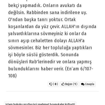
bekçi yapmadık. Onların avukatı da
değilsin. Rabbinden sana indirilene uy.
O'ndan başka tanrı yoktur. Ortak
koşanlardan da yüz çevir. ALLAH'ın dışında
yalvardıklarına sövmeyiniz ki onlar da
sınırı aşıp cehaletten dolayı ALLAH'a
sövmesinler. Biz her topluluğa yaptıkları
işi böyle süslü gösterdik. Sonunda
dönüşleri Rab'lerinedir ve onlara yapmış
bulunduklarını haber verir. (En’am 6/107-
108)
(
0
)
Beğen
(
1
)
Cevapla
i̇slam hukuku profesörü mehmet boynukalın küfretti̇