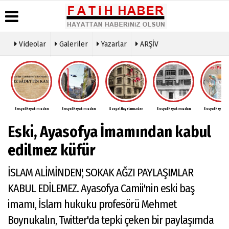
Videolar
Galeriler
Yazarlar
ARŞİV
Haber
Biyografiler
Köşe
Künye
Arşivi
Yazarları
İletişim
Günün
Video
Çerez
Haberleri
Galeri
Politikası
Foto
Sosyal Hayatımızdan
Sosyal Hayatımızdan
Sosyal Hayatımızdan
Sosyal Hayatımızdan
Sosyal Hayatım
Gizlilik
Galeri
İlkeleri
Eski, Ayasofya İmamından kabul
edilmez küfür
İSLAM ALİMİNDEN', SOKAK AĞZI PAYLAŞIMLAR
KABUL EDİLEMEZ. Ayasofya Camii'nin eski baş
imamı, İslam hukuku profesörü Mehmet
Boynukalın, Twitter'da tepki çeken bir paylaşımda