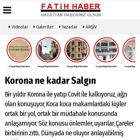
Videolar
Galeriler
Yazarlar
ARŞİV
Haber
Biyografiler
Köşe
Künye
Arşivi
Yazarları
İletişim
Günün
Video
Çerez
Haberleri
Galeri
Politikası
Foto
Sosyal Hayatımızdan
Sosyal Hayatımızdan
Sosyal Hayatımızdan
Sosyal Hayatımızdan
Sosyal Hayatım
Gizlilik
Galeri
İlkeleri
Korona ne kadar Salgın
Bir yıldır Korona ile yatıp Covit ile kalkıyoruz, ağzı
olan konuşuyor, Koca koca makamlardaki kişiler
ortak bir yol, ortak bir müdahale konusunda
anlaşamıyor. Söz konusu önlemler, uyarılar, Çareler
birbirinin zıttı. Dünyada ne oluyor anlayabilmiş