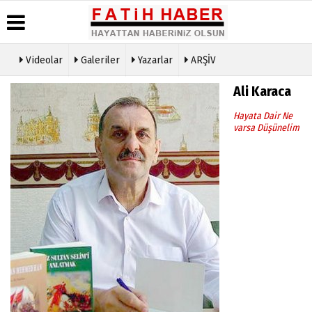
Videolar
Galeriler
Yazarlar
ARŞİV
Haber
Biyografiler
Köşe
Künye
Ali Karaca
Arşivi
Yazarları
İletişim
Hayata Dair Ne
Günün
Video
Çerez
varsa Düşünelim
Haberleri
Galeri
Politikası
Foto
Gizlilik
Galeri
İlkeleri