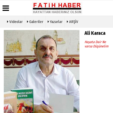
Videolar
Galeriler
Yazarlar
ARŞİV
Haber
Biyografiler
Köşe
Künye
Ali Karaca
Arşivi
Yazarları
İletişim
Hayata Dair Ne
Günün
Video
Çerez
varsa Düşünelim
Haberleri
Galeri
Politikası
Foto
Gizlilik
Galeri
İlkeleri