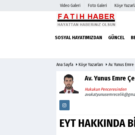
Video Galeri
Foto Galeri
Köşe Yazarl
Haber Arşivi
Biyografile
SOSYAL HAYATIMIZDAN
GÜNCEL
B
Günün Haberleri
Ana Sayfa
Köşe Yazarları
Av. Yunus Emre 
Av. Yunus Emre Çe
Hukukun Penceresinden
avukatyunusemrecelik@gma
EYT HAKKINDA B