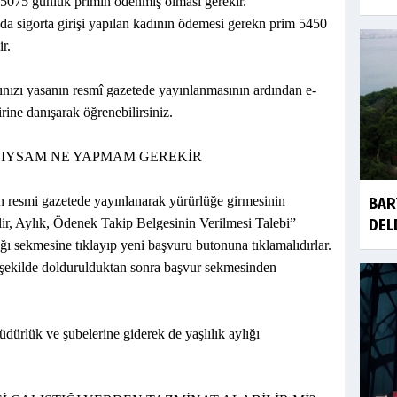
 5075 günlük primin ödenmiş olması gerekir.
da sigorta girişi yapılan kadının ödemesi gerekn prim 5450
r.
ğınızı yasanın resmî gazetede yayınlanmasının ardından e-
rine danışarak öğrenebilirsiniz.
DIYSAM NE YAPMAM GEREKİR
nın resmi gazetede yayınlanarak yürürlüğe girmesinin
BAR
lir, Aylık, Ödenek Takip Belgesinin Verilmesi Talebi”
DEL
lığı sekmesine tıklayıp yeni başvuru butonuna tıklamalıdırlar.
r şekilde doldurulduktan sonra başvur sekmesinden
ürlük ve şubelerine giderek de yaşlılık aylığı