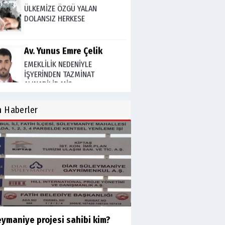
DOLANSIZ HERKESE
Av. Yunus Emre Çelik
EMEKLİLİK NEDENİYLE
İŞYERİNDEN TAZMİNAT
ALINABİLİR Mİ?
TUNCAY GÜLÇİN
n
Haberler
TÜRK DEVLETLERİ TEŞKİLATI'NI
ANLAMAK
M. Şevket Atalay
Nüfus ve Seçmen sayıları
tutarsızlığı
Misafir Yazar
eymaniye projesi sahibi kim?
Yapay zekâ platformlarında