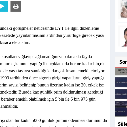
lundaki görüşmeler neticesinde EYT ile ilgili düzenleme
i Gazetede yayınlanmasının ardından yürürlüğe girecek yasa
kısaca ele alalım.
 koşulları sağlayıp sağlamadığınıza bakmakta fayda
So
mhurbaşkanının yaptığı ilk açıklamada her ne kadar birçok
 de yasa tasarısı sanıldığı kadar çok insanı emekli etmiyor.
99 tarihinden önce sigorta girişi yapanların, giriş yaptığı
rim sayısı belirlenip bunun üzerine kadın ise 20, erkek ise
rekmektedir. Burada kaç günlük prim doldurulması gerektiği
 beraber emekli olabilmek için 5 bin ile 5 bin 975 gün
anmalıdır.
irişi olan bir kadın 5000 günlük primin ödenmesi durumunda
Sül