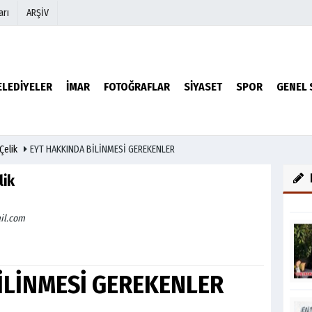
arı
ARŞİV
r
Köşe Yazarları
ELEDİYELER
İMAR
FOTOĞRAFLAR
SİYASET
SPOR
GENEL 
Video Galeri
Foto Galeri
Çelik
EYT HAKKINDA BİLİNMESİ GEREKENLER
lik
il.com
İLİNMESİ GEREKENLER