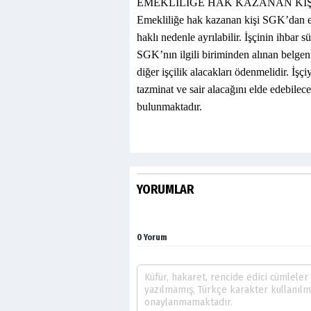
EMEKLİLİĞE HAK KAZANAN KİŞİ
Emekliliğe hak kazanan kişi SGK’dan em
haklı nedenle ayrılabilir. İşçinin ihbar 
SGK’nın ilgili biriminden alınan belgen
diğer işçilik alacakları ödenmelidir. İş
tazminat ve sair alacağını elde edebile
bulunmaktadır.
YORUMLAR
0 Yorum