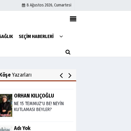
8 Ağustos 2026, Cumartesi
Av. Cemil Can
FARELERİ DİNLEMEYİN!..
Künye
SAĞLIK
SEÇİM HABERLERİ
İletişim
Çerez Politikası
Abdullah Gözaydın
Gizlilik İlkeleri
ALLAH cc. MUCİZE YARATMAZ.
Köşe
Yazarları
ORHAN KILIÇOĞLU
NE 15 TEMMUZ'U BE! NEYİN
KUTLAMASI BEYLER?
Adı Yok
ÜLKEMİZE ÖZGÜ YALAN