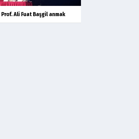
kıssalarından biri RIZK
 Prof. Ali Fuat Başgil anmak
Arşiv haberlerimiz
TÜRKİYEYE DEMOKRASI ŞIP DİYE
GELMEDİ
Süleyman Aydın
Başardım demek için
Ali Karaca
İRAN COĞRAFYASININ
DEVLETLERİ..
Behlül Dane
Bu sıralar hep böyle rüyalar