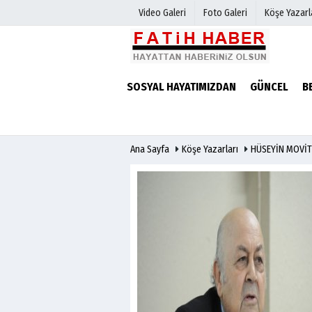
Video Galeri
Foto Galeri
Köşe Yazarl
Haber Arşivi
Biyografile
SOSYAL HAYATIMIZDAN
GÜNCEL
B
Günün Haberleri
Ana Sayfa
Köşe Yazarları
HÜSEYİN MOVİT