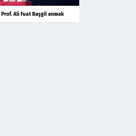
kıssalarından biri RIZK
 Prof. Ali Fuat Başgil anmak
Arşiv haberlerimiz
TÜRKİYEYE DEMOKRASI ŞIP DİYE
GELMEDİ
Süleyman Aydın
Başardım demek için
Ali Karaca
İRAN COĞRAFYASININ
DEVLETLERİ..
Behlül Dane
Bu sıralar hep böyle rüyalar