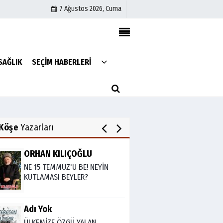
7 Ağustos 2026, Cuma
Av. Cemil Can
FARELERİ DİNLEMEYİN!..
Künye
SAĞLIK
SEÇİM HABERLERİ
İletişim
Çerez Politikası
Abdullah Gözaydın
Gizlilik İlkeleri
ALLAH cc. MUCİZE YARATMAZ.
Köşe
Yazarları
ORHAN KILIÇOĞLU
NE 15 TEMMUZ'U BE! NEYİN
KUTLAMASI BEYLER?
Adı Yok
ÜLKEMİZE ÖZGÜ YALAN