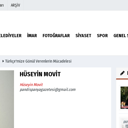
arı
ARŞİV
r
Köşe Yazarları
ELEDİYELER
İMAR
FOTOĞRAFLAR
SİYASET
SPOR
GENEL 
Video Galeri
Foto Galeri
Türkçe'mize Gönül Verenlerin Mücadelesi
HÜSEYİN MOVİT
Hüseyin Movit
pandispanyagazetesi@gmail.com