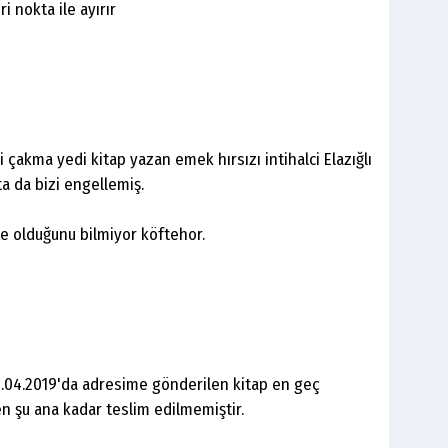
i nokta ile ayırır
i çakma yedi kitap yazan emek hırsızı intihalci Elazığlı
ta da bizi engellemiş.
e olduğunu bilmiyor köftehor.
0.04.2019'da adresime gönderilen kitap en geç
en şu ana kadar teslim edilmemiştir.