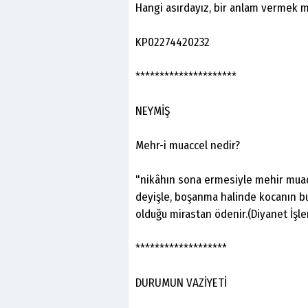
Hangi asırdayız, bir anlam vermek m
KP02274420232
*********************
NEYMİŞ
Mehr-i muaccel nedir?
"nikâhın sona ermesiyle mehir muac
deyişle, boşanma halinde kocanın b
olduğu mirastan ödenir.(Diyanet İşler
*******************
DURUMUN VAZİYETİ