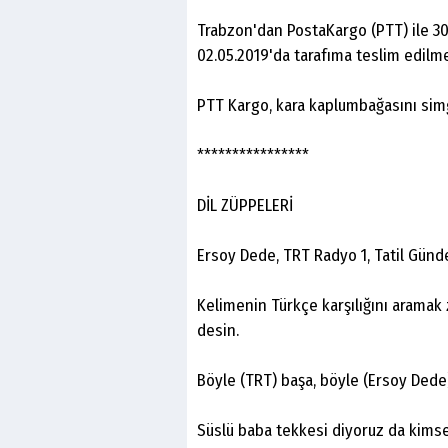
Trabzon'dan PostaKargo (PTT) ile 3
02.05.2019'da tarafıma teslim edilme
PTT Kargo, kara kaplumbağasını simg
****************
DİL ZÜPPELERİ
Ersoy Dede, TRT Radyo 1, Tatil Günde
Kelimenin Türkçe karşılığını arama
desin.
Böyle (TRT) başa, böyle (Ersoy Dede)
Süslü baba tekkesi diyoruz da kimse