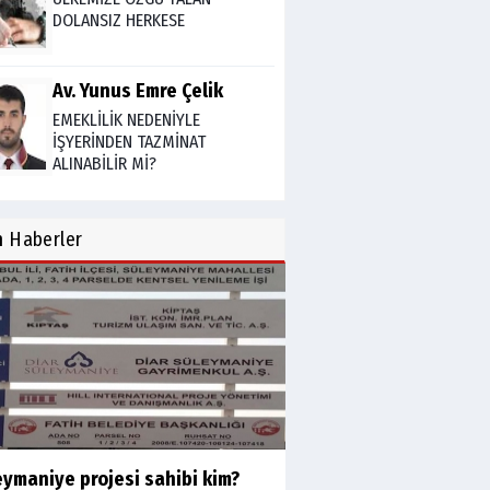
DOLANSIZ HERKESE
Av. Yunus Emre Çelik
EMEKLİLİK NEDENİYLE
İŞYERİNDEN TAZMİNAT
ALINABİLİR Mİ?
TUNCAY GÜLÇİN
n
Haberler
TÜRK DEVLETLERİ TEŞKİLATI'NI
ANLAMAK
M. Şevket Atalay
Nüfus ve Seçmen sayıları
tutarsızlığı
Misafir Yazar
eymaniye projesi sahibi kim?
Yapay zekâ platformlarında