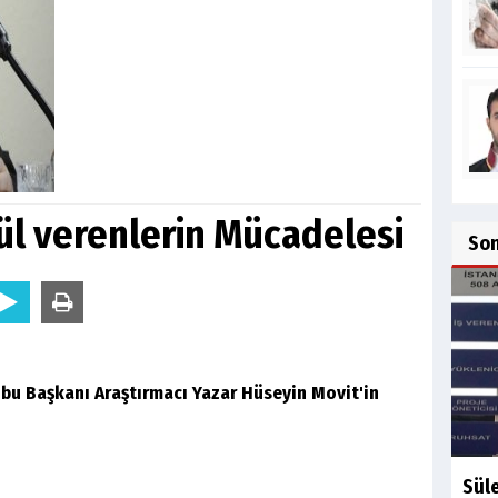
ül verenlerin Mücadelesi
So
ubu Başkanı Araştırmacı Yazar Hüseyin Movit'in
Sül