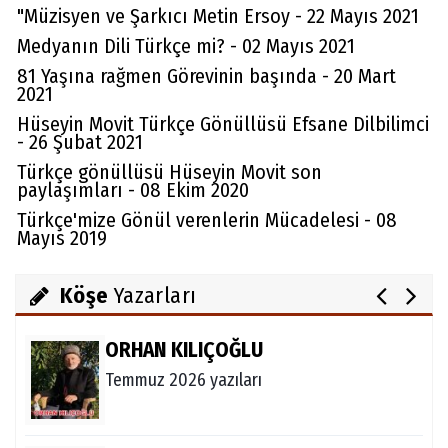
"Müzisyen ve Şarkıcı Metin Ersoy - 22 Mayıs 2021
Medyanın Dili Türkçe mi? - 02 Mayıs 2021
81 Yaşına rağmen Görevinin başında - 20 Mart
2021
Hüseyin Movit Türkçe Gönüllüsü Efsane Dilbilimci
Av. Cemil Can
- 26 Şubat 2021
FARELERİ DİNLEMEYİN!..
Türkçe gönüllüsü Hüseyin Movit son
paylaşımları - 08 Ekim 2020
Türkçe'mize Gönül verenlerin Mücadelesi - 08
Mayıs 2019
Abdullah Gözaydın
ALLAH cc. MUCİZE YARATMAZ.
Köşe
Yazarları
ORHAN KILIÇOĞLU
Temmuz 2026 yazıları