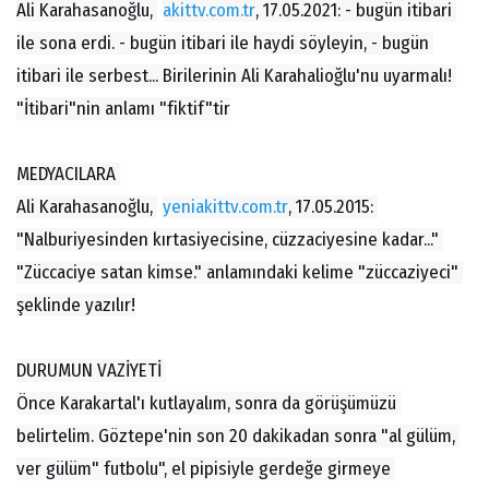
Ali Karahasanoğlu, 
akittv.com.tr
, 17.05.2021: - bugün itibari 
ile sona erdi. - bugün itibari ile haydi söyleyin, - bugün 
itibari ile serbest... Birilerinin Ali Karahalioğlu'nu uyarmalı! 
"İtibari"nin anlamı "fiktif"tir
MEDYACILARA 
Ali Karahasanoğlu, 
yeniakittv.com.tr
, 17.05.2015: 
"Nalburiyesinden kırtasiyecisine, cüzzaciyesine kadar..." 
"Züccaciye satan kimse." anlamındaki kelime "züccaziyeci" 
şeklinde yazılır!
DURUMUN VAZİYETİ 
Önce Karakartal'ı kutlayalım, sonra da görüşümüzü 
belirtelim. Göztepe'nin son 20 dakikadan sonra "al gülüm, 
ver gülüm" futbolu", el pipisiyle gerdeğe girmeye 