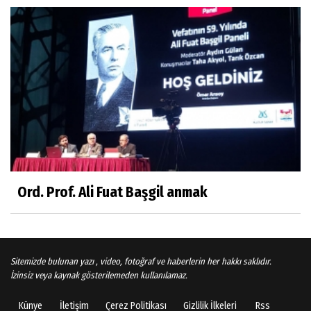
Sosyal medya
Gönenli Mehmet efendi kıssalarından biri
RIZK
Arşiv haberlerimiz
TÜRKİYEYE DEMOKRASI ŞIP DİYE GELMEDİ
Süleyman Aydın
Başardım demek için
Ord. Prof. Ali Fuat Başgil anmak
Ali Karaca
İRAN COĞRAFYASININ DEVLETLERİ..
Sitemizde bulunan yazı , video, fotoğraf ve haberlerin her hakkı saklıdır.
İzinsiz veya kaynak gösterilemeden kullanılamaz.
Künye
İletişim
Çerez Politikası
Gizlilik İlkeleri
Rss