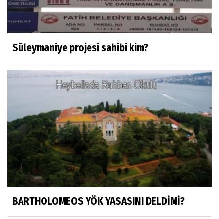
Misafir Yazar
Yapay zekâ platformlarında ebeveyn
kontrolü sağlamak
Süleymaniye projesi sahibi kim?
Mustafa Küçükkural
OLANIN ÖZETİ!.
HÜSEYİN MOVİT
HÜSEYİN MOVİT ABİMİZİN SON
PAYLAŞIMLARI
Prof. Dr. Nevzat Gözaydın
"Bir gecede millet cahil kaldı Alfabemiz
değişti." buyurmuşlar...
BARTHOLOMEOS YÖK YASASINI DELDİMİ?