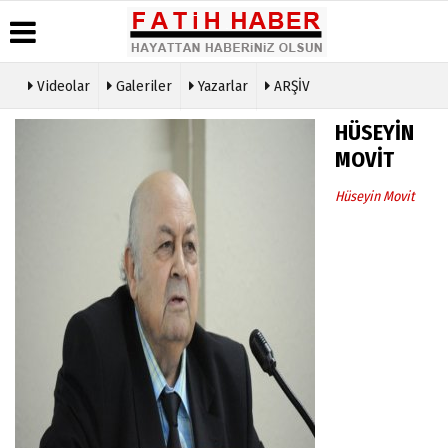
Videolar
Galeriler
Yazarlar
ARŞİV
Haber
Biyografiler
Köşe
Künye
HÜSEYİN
Arşivi
Yazarları
İletişim
MOVİT
Günün
Video
Çerez
Haberleri
Galeri
Politikası
Hüseyin Movit
Foto
Gizlilik
Galeri
İlkeleri