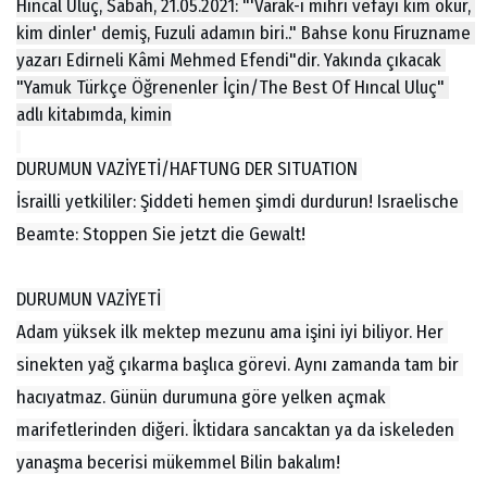
Hıncal Uluç, Sabah, 21.05.2021: "'Varak-ı mihri vefayı kim okur, 
kim dinler' demiş, Fuzuli adamın biri.." Bahse konu Firuzname 
yazarı Edirneli Kâmi Mehmed Efendi"dir. Yakında çıkacak 
"Yamuk Türkçe Öğrenenler İçin/The Best Of Hıncal Uluç" 
adlı kitabımda, kimin
DURUMUN VAZİYETİ/HAFTUNG DER SITUATION 
İsrailli yetkililer: Şiddeti hemen şimdi durdurun! Israelische 
Beamte: Stoppen Sie jetzt die Gewalt!
DURUMUN VAZİYETİ 
Adam yüksek ilk mektep mezunu ama işini iyi biliyor. Her 
sinekten yağ çıkarma başlıca görevi. Aynı zamanda tam bir 
hacıyatmaz. Günün durumuna göre yelken açmak 
marifetlerinden diğeri. İktidara sancaktan ya da iskeleden 
yanaşma becerisi mükemmel Bilin bakalım!