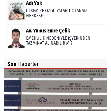
Adı Yok
ÜLKEMİZE ÖZGÜ YALAN DOLANSIZ
HERKESE
Av. Yunus Emre Çelik
EMEKLİLİK NEDENİYLE İŞYERİNDEN
TAZMİNAT ALINABİLİR Mİ?
TUNCAY GÜLÇİN
Son
Haberler
TÜRK DEVLETLERİ TEŞKİLATI'NI ANLAMAK
M. Şevket Atalay
Nüfus ve Seçmen sayıları tutarsızlığı