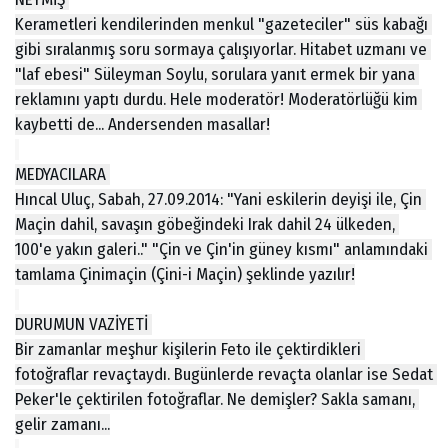
Kerametleri kendilerinden menkul "gazeteciler" süs kabağı 
gibi sıralanmış soru sormaya çalışıyorlar. Hitabet uzmanı ve 
"laf ebesi" Süleyman Soylu, sorulara yanıt ermek bir yana 
reklamını yaptı durdu. Hele moderatör! Moderatörlüğü kim 
kaybetti de... Andersenden masallar!
MEDYACILARA 
Hıncal Uluç, Sabah, 27.09.2014: "Yani eskilerin deyişi ile, Çin 
Maçin dahil, savaşın göbeğindeki Irak dahil 24 ülkeden, 
100'e yakın galeri.." "Çin ve Çin'in güney kısmı" anlamındaki 
tamlama Çinimaçin (Çini-i Maçin) şeklinde yazılır!
DURUMUN VAZİYETİ 
Bir zamanlar meşhur kişilerin Feto ile çektirdikleri 
fotoğraflar revaçtaydı. Bugünlerde revaçta olanlar ise Sedat 
Peker'le çektirilen fotoğraflar. Ne demişler? Sakla samanı, 
gelir zamanı...