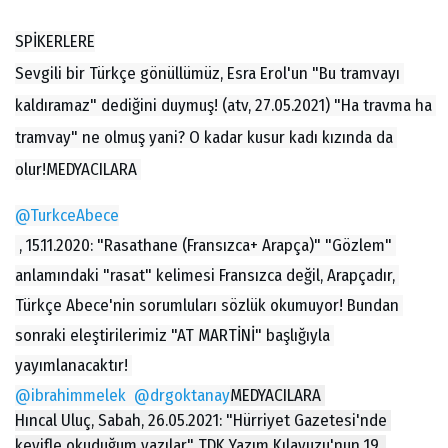
SPİKERLERE
Sevgili bir Türkçe gönüllümüz, Esra Erol'un "Bu tramvayı 
kaldıramaz" dediğini duymuş! (atv, 27.05.2021) "Ha travma ha 
tramvay" ne olmuş yani? O kadar kusur kadı kızında da 
olur!
MEDYACILARA 
@TurkceAbece
 , 15.11.2020: "Rasathane (Fransızca+ Arapça)" "Gözlem" 
anlamındaki "rasat" kelimesi Fransızca değil, Arapçadır, 
Türkçe Abece'nin sorumluları sözlük okumuyor! Bundan 
sonraki eleştirilerimiz "AT MARTİNİ" başlığıyla 
yayımlanacaktır! 
@ibrahimmelek
@drgoktanay
MEDYACILARA 
Hıncal Uluç, Sabah, 26.05.2021: "Hürriyet Gazetesi'nde 
keyifle okuduğum yazılar." TDK Yazım Kılavuzu'nun 19. 