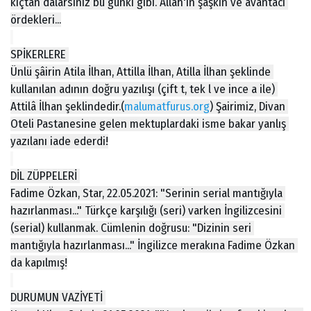
kıçtan dalarsınız bu günki gibi. Allah'ın şaşkın ve avantacı 
ördekleri...
SPİKERLERE 
Ünlü şâirin Atila İlhan, Attilla İlhan, Atilla İlhan şeklinde 
kullanılan adının doğru yazılışı (çift t, tek l ve ince a ile) 
Attilâ İlhan şeklindedir.(
malumatfurus.org
) Şairimiz, Divan 
Oteli Pastanesine gelen mektuplardaki isme bakar yanlış 
yazılanı iade ederdi!
DİL ZÜPPELERİ 
Fadime Özkan, Star, 22.05.2021: "Serinin serial mantığıyla 
hazırlanması..." Türkçe karşılığı (seri) varken İngilizcesini 
(serial) kullanmak. Cümlenin doğrusu: "Dizinin seri 
mantığıyla hazırlanması..." İngilizce merakına Fadime Özkan 
da kapılmış!
DURUMUN VAZİYETİ 