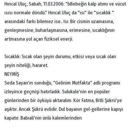
Hıncal Uluç, Sabah, 11.03.2006: "bBebeğin kalp atımı ve vücut 
ısısı normale döndü." Hıncal Uluç da "ısı" ile "sıcaklık " 
arasındaki farkı bilemez ise.. Isı: Bir cismin uzamasına, 
genleşmesine, buharlaşmasına, erimesine, sıcaklığının 
artmasına yol açan fiziksel enerji.
Sıcaklık: Sıcak olan şeyin durumu, etkisi veya sıcak olan 
şeyin niteliği, hararet.
NEYMİŞ 
Seda Sayan'ın sunduğu, "Gelinim Mutfakta" adlı programı 
izleyince geçmişi hatırladık. Sulukule'nin en popüler 
günlerinden bir öyküyü aktaralım. Kör Fatma, Bitli Şükrü'ye 
aşıktır. Ancak Şükrü evlidir. Dul bayanın gel-gellerine kapıyı 
kapatır. Babıali'nin ünlü kalemlerinden