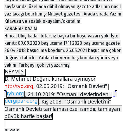
sayfasında, özel ada dâhil olmayan gazete adlarının nasıl 
yazılacağı belirtilmiş: Milliyet gazetesi. Arada sırada Yazım 
Kılavuzu ve sözlük okuyalım/okutalım!
KARARSIZ KÂZIM
Hıncal Uluç kadar tutarsız başka bir köşe yazarı yok! İşte 
kanıtı: 09.09.2020 baş ucuma 17.11.2020 baş ucuma gazete 
26.04.2018 başucuma koydum. 26.05.2021 başucuma çeker 
Doğrusu tabii ki.. Yatılan bir yerin baş konulan yönü veya 
yakını. Türkçeyi çok iyi yazarmış!
NEYMİŞ 
D. Mehmet Doğan, kurallara uymuyor
htt://tyb.org
, 02.05.2019: "Osmanlı Devleti" 
tyb.org
http://
, 21.10.2019: "Osmanlı devletinden" 
 http://
dergipark.org
, Kış 2008: "Osmanlı Devleti'ni"
Osmanlı Devleti tamlaması özel isimdir, tamlayan 
büyük harfle başlar!
NEYMİŞ 