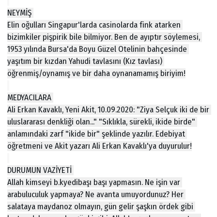
NEYMİŞ 
Elin oğulları Singapur'larda casinolarda fink atarken 
bizimkiler pişpirik bile bilmiyor. Ben de ayıptır söylemesi, 
1953 yılında Bursa'da Boyu Güzel Otelinin bahçesinde 
yaşıtım bir kızdan Yahudi tavlasını (Kız tavlası) 
öğrenmiş/oynamış ve bir daha oynanamamış biriyim!
MEDYACILARA 
Ali Erkan Kavaklı, Yeni Akit, 10.09.2020: "Ziya Selçuk iki de bir 
uluslararası denkliği olan..." "Sıklıkla, sürekli, ikide birde" 
anlamındaki zarf "ikide bir" şeklinde yazılır. Edebiyat 
öğretmeni ve Akit yazarı Ali Erkan Kavaklı'ya duyurulur!
DURUMUN VAZİYETİ 
Allah kimseyi b.kyedibaşı başı yapmasın. Ne işin var 
arabuluculuk yapmaya? Ne avanta umuyordunuz? Her 
salataya maydanoz olmayın, gün gelir şaşkın ördek gibi 