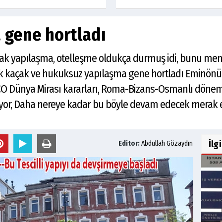
 gene hortladı
ak yapılaşma, otelleşme oldukça durmuş idi, bunu mem
ık kaçak ve hukuksuz yapılaşma gene hortladı Eminönü
 Dünya Mirası kararları, Roma-Bizans-Osmanlı dönemi 
yor, Daha nereye kadar bu böyle devam edecek merak e
İlg
Editor:
Abdullah Gözaydın