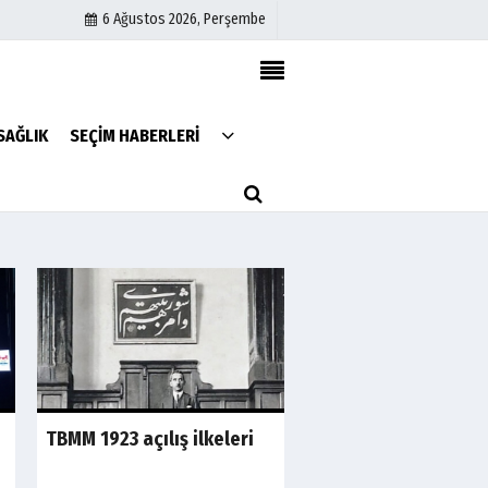
6 Ağustos 2026, Perşembe
Künye
SAĞLIK
SEÇİM HABERLERİ
İletişim
Çerez Politikası
Gizlilik İlkeleri
TBMM 1923 açılış ilkeleri
Süleymaniye projes
sahibi kim?