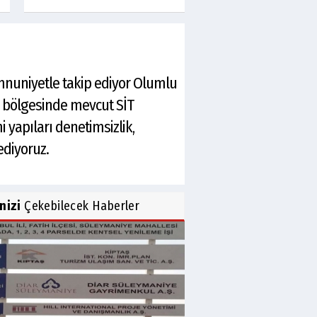
nuniyetle takip ediyor Olumlu
 bölgesinde mevcut SİT
yapıları denetimsizlik,
diyoruz.
inizi
Çekebilecek Haberler