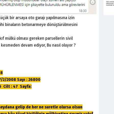
üçük bir arsaya oto garajı yapılmasına izin
rihi binaların betonarmeye dönüştürülmesini
kıf mülkü olması gereken parsellerin sivil
z kesmeden devam ediyor, Bu nasıl oluyor ?
08
7/2/2008 Sayı : 26800
 Cilt : 47 Sayfa:
na gelip de her ne suretle olursa olsun
veya köy tüzel kişiliğinin mülkiyetine geçmiş vakıf