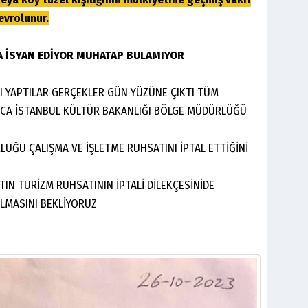
evrolunur.
 İSYAN EDİYOR MUHATAP BULAMIYOR
TI YAPTILAR GERÇEKLER GÜN YÜZÜNE ÇIKTI TÜM
ICA İSTANBUL KÜLTÜR BAKANLIĞI BÖLGE MÜDÜRLÜĞÜ
LÜĞÜ ÇALIŞMA VE İŞLETME RUHSATINI İPTAL ETTİĞİNİ
N TURİZM RUHSATININ İPTALİ DİLEKÇESİNİDE
LMASINI BEKLİYORUZ