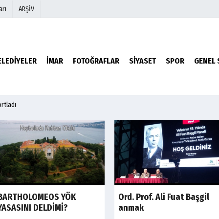
arı
ARŞİV
r
Köşe Yazarları
ELEDİYELER
İMAR
FOTOĞRAFLAR
SİYASET
SPOR
GENEL 
Video Galeri
Foto Galeri
rtladı
Son Dakika
BARTHOLOMEOS YÖK
Ord. Prof. Ali Fuat Başgil
YASASINI DELDİMİ?
anmak