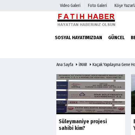
Video Galeri
Foto Galeri
Köşe Yazarl
Haber Arşivi
Biyografile
SOSYAL HAYATIMIZDAN
GÜNCEL
B
Günün Haberleri
Ana Sayfa
İMAR
Kaçak Yapılaşma Gene Ho
923 açılış ilkeleri
Süleymaniye projesi
sahibi kim?