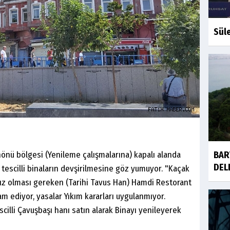
Sül
nönü bölgesi (Yenileme çalışmalarına) kapalı alanda
BAR
DEL
escilli binaların devşirilmesine göz yumuyor. "Kaçak
tsız olması gereken (Tarihi Tavus Han) Hamdi Restorant
am ediyor, yasalar Yıkım kararları uygulanmıyor.
tescilli Çavuşbaşı hanı satın alarak Binayı yenileyerek