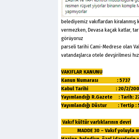
belediyemiz vakıflardan kiralanmış k
vermezken, Devasa kaçak katlar, ta
görüyoruz
parseli tarihi Cami-Medrese olan Va
vatandaşlarca otele devşirilmesi hı
VAKIFLAR KANUNU
Kanun Numarası : 5737
Kabul Tarihi : 20/2/20
Yayımlandığı R.Gazete : Tarih: 2
Yayımlandığı Düstur : Tertip : 5
Vakıf kültür varlıklarının devri
MADDE 30 – Vakıf yoluyla meyda
Hazine, belediye, özel idarelerin 