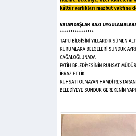
kültür varlıkları mazbut vakfına d
VATANDAŞLAR BAZI UYGULAMALARA
****************
TAPU BİLGİSİNİ YILLARDIR SÜMEN AL
KURUMLARA BELGELERİ SUNDUK AYR
CAĞALOĞLUNADA
FATİH BELEDİYESİNİN RUHSAT MÜDÜR
İBRAZ ETTİK
RUHSATI OLMAYAN HAMDİ RESTARANTI
BELEDİYEYE SUNDUK GEREKENİN YAPI