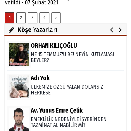
verildi - 07 Şubat 2021
Abdullah Gözaydın
1
2
3
4
ALLAH cc. MUCİZE YARATMAZ.
Köşe
Yazarları
ORHAN KILIÇOĞLU
NE 15 TEMMUZ'U BE! NEYİN KUTLAMASI
BEYLER?
Adı Yok
ÜLKEMİZE ÖZGÜ YALAN DOLANSIZ
HERKESE
Av. Yunus Emre Çelik
EMEKLİLİK NEDENİYLE İŞYERİNDEN
TAZMİNAT ALINABİLİR Mİ?