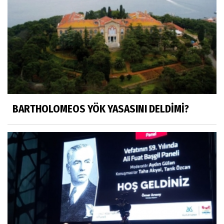
HÜSEYİN MOVİT
HÜSEYİN MOVİT ABİMİZİN SON
PAYLAŞIMLARI
Prof. Dr. Nevzat Gözaydın
"Bir gecede millet cahil kaldı Alfabemiz
değişti." buyurmuşlar...
BARTHOLOMEOS YÖK YASASINI DELDİMİ?
Sosyal medya
Gönenli Mehmet efendi kıssalarından biri
RIZK
Arşiv haberlerimiz
TÜRKİYEYE DEMOKRASI ŞIP DİYE GELMEDİ