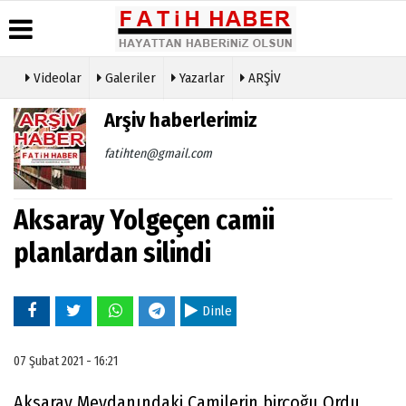
Videolar
Galeriler
Yazarlar
ARŞİV
Haber
Biyografiler
Köşe
Künye
Arşiv haberlerimiz
Arşivi
Yazarları
İletişim
Günün
Video
fatihten@gmail.com
Çerez
Haberleri
Galeri
Politikası
Foto
Gizlilik
Galeri
Aksaray Yolgeçen camii
İlkeleri
planlardan silindi
Dinle
07 Şubat 2021 - 16:21
Aksaray Meydanındaki Camilerin birçoğu Ordu