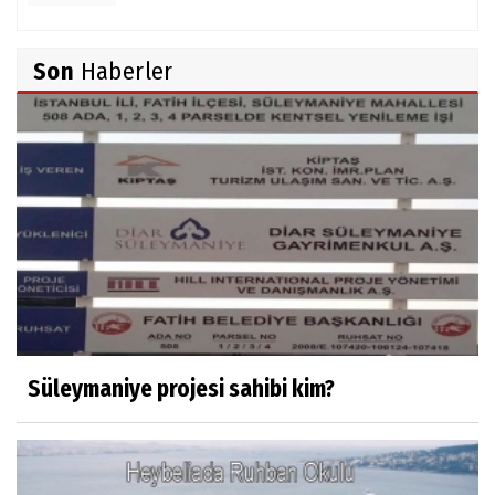
TUNCAY GÜLÇİN
Son
Haberler
TÜRK DEVLETLERİ TEŞKİLATI'NI ANLAMAK
M. Şevket Atalay
Nüfus ve Seçmen sayıları tutarsızlığı
Misafir Yazar
Yapay zekâ platformlarında ebeveyn
kontrolü sağlamak
Süleymaniye projesi sahibi kim?
Mustafa Küçükkural
OLANIN ÖZETİ!.