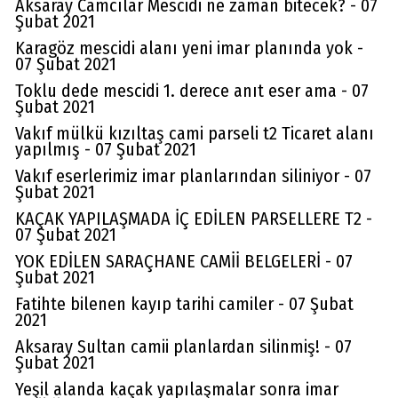
Aksaray Camcılar Mescidi ne zaman bitecek? - 07
Şubat 2021
Karagöz mescidi alanı yeni imar planında yok -
07 Şubat 2021
Toklu dede mescidi 1. derece anıt eser ama - 07
Şubat 2021
Vakıf mülkü kızıltaş cami parseli t2 Ticaret alanı
yapılmış - 07 Şubat 2021
Vakıf eserlerimiz imar planlarından siliniyor - 07
Şubat 2021
KAÇAK YAPILAŞMADA İÇ EDİLEN PARSELLERE T2 -
07 Şubat 2021
YOK EDİLEN SARAÇHANE CAMİİ BELGELERİ - 07
Şubat 2021
Fatihte bilenen kayıp tarihi camiler - 07 Şubat
2021
Av. Cemil Can
Aksaray Sultan camii planlardan silinmiş! - 07
Şubat 2021
FARELERİ DİNLEMEYİN!..
Yeşil alanda kaçak yapılaşmalar sonra imar