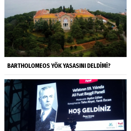
HÜSEYİN MOVİT
HÜSEYİN MOVİT ABİMİZİN SON
PAYLAŞIMLARI
Prof. Dr. Nevzat Gözaydın
"Bir gecede millet cahil kaldı Alfabemiz
değişti." buyurmuşlar...
BARTHOLOMEOS YÖK YASASINI DELDİMİ?
Sosyal medya
Gönenli Mehmet efendi kıssalarından biri
RIZK
Arşiv haberlerimiz
TÜRKİYEYE DEMOKRASI ŞIP DİYE GELMEDİ