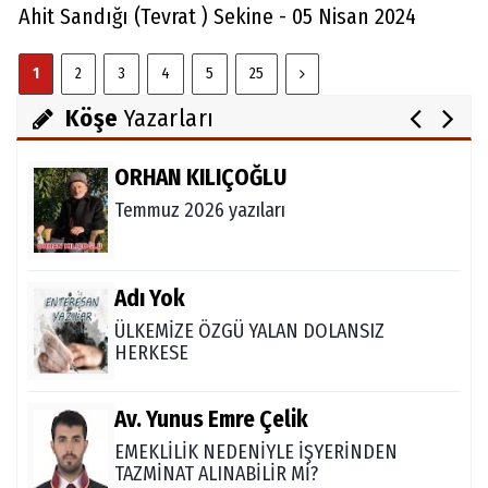
Ahit Sandığı (Tevrat ) Sekine - 05 Nisan 2024
Abdullah Gözaydın
1
2
3
4
5
25
ALLAH cc. MUCİZE YARATMAZ.
Köşe
Yazarları
ORHAN KILIÇOĞLU
Temmuz 2026 yazıları
Adı Yok
ÜLKEMİZE ÖZGÜ YALAN DOLANSIZ
HERKESE
Av. Yunus Emre Çelik
EMEKLİLİK NEDENİYLE İŞYERİNDEN
TAZMİNAT ALINABİLİR Mİ?