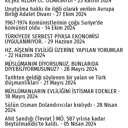
KEŞKE ALLAH cc. OLMASAYDI - 23 Kasım 2024
Unutulma hakkı ile ilgili olarak verilen Avrupa
Birliği Adalet Divanı - 27 Ekim 2024
1967-1974 Komünistlerinin çoğu Suriye'de
komünist oldu - 14 Ekim 2024
TÜRKİYEDE SERBEST PİYASA EKONOMİSİ
UYGULANMIYOR. - 29 Haziran 2024
HZ. AİŞENİN EVLİLİĞİ ÜZERİNE YAPILAN YORUMLAR
- 22 Haziran 2024
MÜSLÜMANIM DİYORSUNUZ, BUNLARIDA
DİYEBİLİYORMUSUNUZ? - 28 Mayıs 2024
Tarihten geldiği söylenen bir yalan ve Türk
düşmanlıkları - 21 Mayıs 2024
MÜSLÜMANLARIN EVLİLİĞİNİ İSTİSMAR EDENLER -
18 Mayıs 2024
Sülün Osman Dolandırıcılar kralıydı - 28 Nisan
2024
Av. Cemil Can
Ahit Sandığı (Tevrat ) MÖ. 587 yılına kadar
FARELERİ DİNLEMEYİN!..
Beytülmakdis'te kaldı. - 05 Nisan 2024