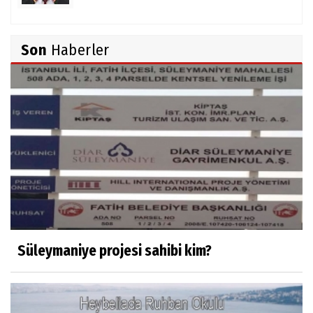
TUNCAY GÜLÇİN
Son
Haberler
TÜRK DEVLETLERİ TEŞKİLATI'NI ANLAMAK
M. Şevket Atalay
Nüfus ve Seçmen sayıları tutarsızlığı
Misafir Yazar
Yapay zekâ platformlarında ebeveyn
kontrolü sağlamak
Süleymaniye projesi sahibi kim?
Mustafa Küçükkural
OLANIN ÖZETİ!.