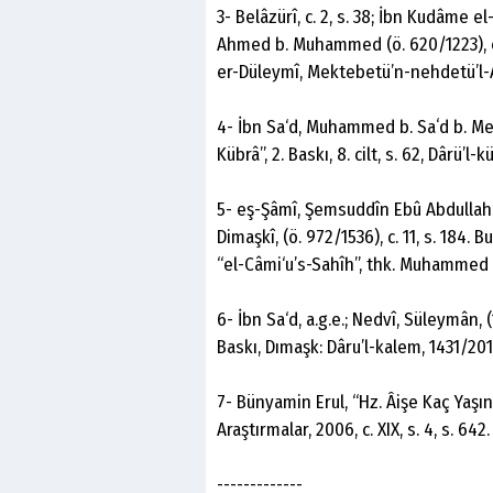
3- Belâzürî, c. 2, s. 38; İbn Kudâme
Ahmed b. Muhammed (ö. 620/1223), e
er-Düleymî, Mektebetü’n-nehdetü’l-A
4- İbn Sa‘d, Muhammed b. Saʻd b. Men
Kübrâ”, 2. Baskı, 8. cilt, s. 62, Dârü’l
5- eş-Şâmî, Şemsuddîn Ebû Abdullah 
Dimaşkî, (ö. 972/1536), c. 11, s. 184
“el-Câmi‘u’s-Sahîh”, thk. Muhammed Z
6- İbn Sa‘d, a.g.e.; Nedvî, Süleymân,
Baskı, Dımaşk: Dâru’l-kalem, 1431/2010,
7- Bünyamin Erul, “Hz. Âişe Kaç Yaş
Araştırmalar, 2006, c. XIX, s. 4, s. 642.
-------------