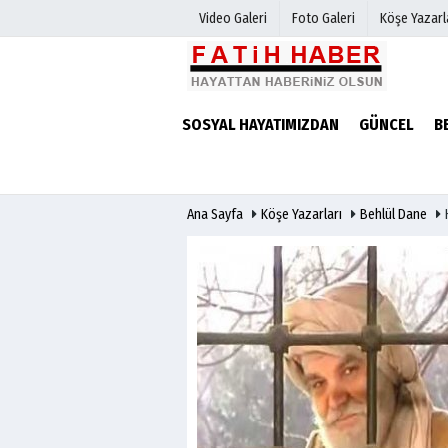
Video Galeri
Foto Galeri
Köşe Yazarl
Haber Arşivi
Biyografile
SOSYAL HAYATIMIZDAN
GÜNCEL
B
Günün Haberleri
Ana Sayfa
Köşe Yazarları
Behlül Dane