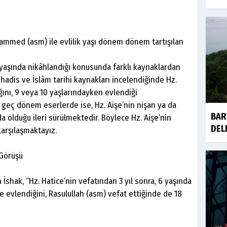
ammed (asm) ile evlilik yaşı dönem dönem tartışılan
ç yaşında nikâhlandığı konusunda farklı kaynaklardan
k hadis ve İslâm tarihi kaynakları incelendiğinde Hz.
ğını, 9 veya 10 yaşlarındayken evlendiği
a geç dönem eserlerde ise, Hz. Aişe’nin nişan ya da
BAR
nda olduğu ileri sürülmektedir. Böylece Hz. Aişe’nin
DEL
e karşılaşmaktayız.
 Görüşü
 İbn İshak, “Hz. Hatice’nin vefatından 3 yıl sonra, 6 yaşında
e evlendiğini, Rasulullah (asm) vefat ettiğinde de 18