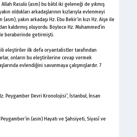
e Allah Rasulü (asm) bu bâtıl iki geleneği de yıkmış
yakın oldukları arkadaşlarının kızlarıyla evlenmeyi
(asm), yakın arkadaşı Hz. Ebu Bekir’in kızı Hz. Aişe ile
adan kaldırmış oluyordu. Böylece Hz. Muhammed’in
i de beraberinde getirmişti.
gili eleştiriler ilk defa oryantalistler tarafından
rlar, onların bu eleştirilerine cevap vermek
aşlarında evlendiğini savunmaya çalışmışlardır. 7
Hz. Peygamber Devri Kronolojisi”, İstanbul, İnsan
 Peygamber’in (asm) Hayatı ve Şahsiyeti, Siyasî ve