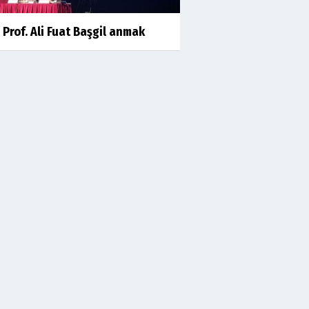
GELMEDİ
 Prof. Ali Fuat Başgil anmak
Süleyman Aydın
Başardım demek için
Ali Karaca
İRAN COĞRAFYASININ
DEVLETLERİ..
Behlül Dane
Bu sıralar hep böyle rüyalar
görüyorum
Av. Turgut Yenilmez
DiYARBAKIRLI RAMAZAN HOCA