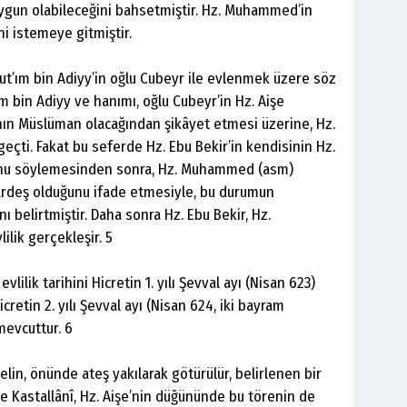
ygun olabileceğini bahsetmiştir. Hz. Muhammed’in
ni istemeye gitmiştir.
ut’ım bin Adiyy’in oğlu Cubeyr ile evlenmek üzere söz
ım bin Adiyy ve hanımı, oğlu Cubeyr’in Hz. Aişe
ının Müslüman olacağından şikâyet etmesi üzerine, Hz.
eçti. Fakat bu seferde Hz. Ebu Bekir’in kendisinin Hz.
nu söylemesinden sonra, Hz. Muhammed (asm)
kardeş olduğunu ifade etmesiyle, bu durumun
ı belirtmiştir. Daha sonra Hz. Ebu Bekir, Hz.
lik gerçekleşir. 5
lilik tarihini Hicretin 1. yılı Şevval ayı (Nisan 623)
cretin 2. yılı Şevval ayı (Nisan 624, iki bayram
mevcuttur. 6
elin, önünde ateş yakılarak götürülür, belirlenen bir
e Kastallânî, Hz. Aişe’nin düğününde bu törenin de