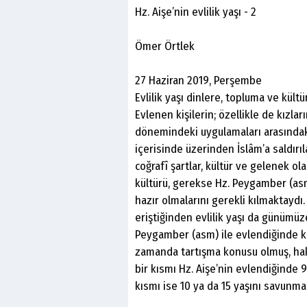
Hz. Aişe’nin evlilik yaşı - 2
Ömer Örtlek
27 Haziran 2019, Perşembe
Evlilik yaşı dinlere, topluma ve kült
Evlenen kişilerin; özellikle de kızla
dönemindeki uygulamaları arasındaki
içerisinde üzerinden İslâm’a saldırıla
coğrafî şartlar, kültür ve gelenek 
kültürü, gerekse Hz. Peygamber (as
hazır olmalarını gerekli kılmaktaydı
eriştiğinden evlilik yaşı da günümüz
Peygamber (asm) ile evlendiğinde ka
zamanda tartışma konusu olmuş, hakk
bir kısmı Hz. Aişe’nin evlendiğinde 
kısmı ise 10 ya da 15 yaşını savunma