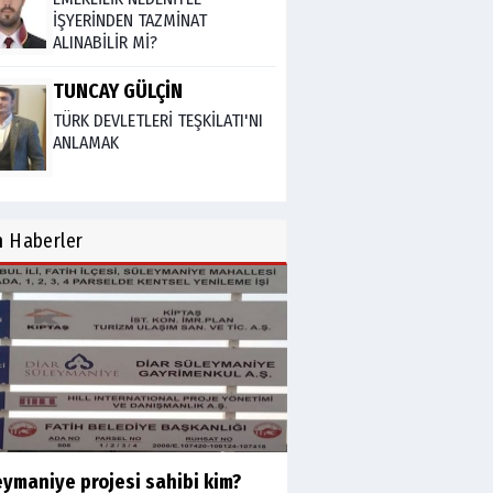
İŞYERİNDEN TAZMİNAT
ALINABİLİR Mİ?
TUNCAY GÜLÇİN
TÜRK DEVLETLERİ TEŞKİLATI'NI
ANLAMAK
M. Şevket Atalay
n
Haberler
Nüfus ve Seçmen sayıları
tutarsızlığı
Misafir Yazar
Yapay zekâ platformlarında
ebeveyn kontrolü sağlamak
Mustafa Küçükkural
eymaniye projesi sahibi kim?
OLANIN ÖZETİ!.