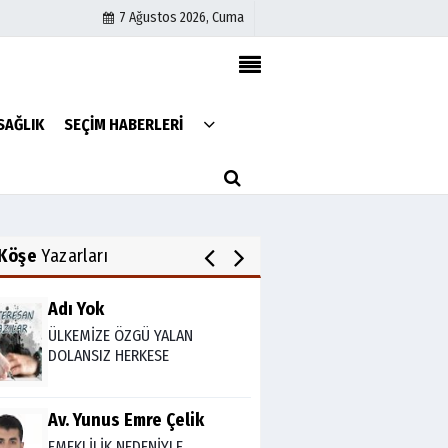
FARELERİ DİNLEMEYİN!..
7 Ağustos 2026, Cuma
Abdullah Gözaydın
ALLAH cc. MUCİZE YARATMAZ.
Künye
SAĞLIK
SEÇİM HABERLERİ
İletişim
Çerez Politikası
ORHAN KILIÇOĞLU
Gizlilik İlkeleri
NE 15 TEMMUZ'U BE! NEYİN
KUTLAMASI BEYLER?
Köşe
Yazarları
Adı Yok
ÜLKEMİZE ÖZGÜ YALAN
DOLANSIZ HERKESE
Av. Yunus Emre Çelik
EMEKLİLİK NEDENİYLE