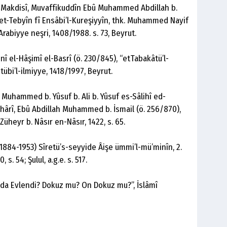
 el-Makdisî, Muvaffikuddîn Ebû Muhammed Abdillah b.
t-Tebyîn fî Ensâbi’l-Kureşiyyîn, thk. Muhammed Nayif
rabiyye neşri, 1408/1988. s. 73, Beyrut.
î el-Hâşimî el-Basrî (ö. 230/845), “etTabakâtü’l-
-kütübi’l-ilmiyye, 1418/1997, Beyrut.
Muhammed b. Yûsuf b. Ali b. Yûsuf es-Sâlihî ed-
. Buhârî, Ebû Abdillah Muhammed b. İsmail (ö. 256/870),
üheyr b. Nâsır en-Nâsır, 1422, s. 65.
 (1884-1953) Sîretü’s-seyyide Âişe ümmi’l-mü’minîn, 2.
 s. 54; Şulul, a.g.e. s. 517.
ında Evlendi? Dokuz mu? On Dokuz mu?”, İslâmî