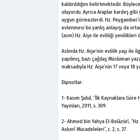
kaldırıldığını belirtmektedir. Böylec
oluyordu. Ayrıca Araplar kardeş gibi 
uygun görmezlerdi. Hz. Peygamber’in 
evlenmesi bu yanlış anlayışı da ort
(asm) Hz. Aişe ile evliliği yenilikler
Aslında Hz. Aişe’nin evlilik yaşı ile il
yapılmış, bazı çağdaş Müslüman yaza
maksadıyla Hz. Aişe’nin 17 veya 18 y
Dipnotlar:
1- Kasım Şulul, “İlk Kaynaklara Göre 
Yayınları, 2011, s. 309.
2- Ahmed bin Yahya El-Belâzürî, “Hz.
Askerî Mücadeleleri”, c. 2, s. 37.