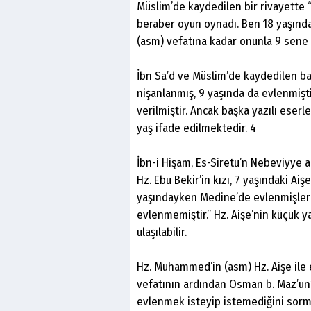
Müslim’de kaydedilen bir rivayette 
beraber oyun oynadı. Ben 18 yaşında 
(asm) vefatına kadar onunla 9 sene 
İbn Sa’d ve Müslim’de kaydedilen baş
nişanlanmış, 9 yaşında da evlenmişti
verilmiştir. Ancak başka yazılı ese
yaş ifade edilmektedir. 4
İbn-i Hişam, Es-Siretu’n Nebeviyye 
Hz. Ebu Bekir’in kızı, 7 yaşındaki Ai
yaşındayken Medine’de evlenmişlerdir
evlenmemiştir.” Hz. Aişe’nin küçük y
ulaşılabilir.
Hz. Muhammed’in (asm) Hz. Aişe ile ev
vefatının ardından Osman b. Maz’un
evlenmek isteyip istemediğini sormuş