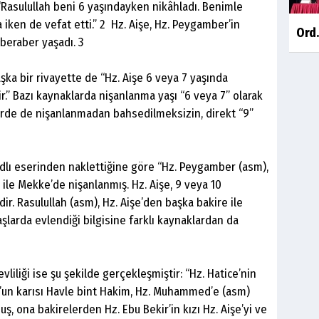
“Rasulullah beni 6 yaşındayken nikâhladı. Benimle
iken de vefat etti.” 2 Hz. Aişe, Hz. Peygamber’in
Ord.
beraber yaşadı. 3
ka bir rivayette de “Hz. Aişe 6 veya 7 yaşında
r.” Bazı kaynaklarda nişanlanma yaşı “6 veya 7” olarak
rlerde de nişanlanmadan bahsedilmeksizin, direkt “9”
adlı eserinden naklettiğine göre “Hz. Peygamber (asm),
şe ile Mekke’de nişanlanmış. Hz. Aişe, 9 veya 10
. Rasulullah (asm), Hz. Aişe’den başka bakire ile
aşlarda evlendiği bilgisine farklı kaynaklardan da
liliği ise şu şekilde gerçekleşmiştir: “Hz. Hatice’nin
’un karısı Havle bint Hakim, Hz. Muhammed’e (asm)
, ona bakirelerden Hz. Ebu Bekir’in kızı Hz. Aişe’yi ve