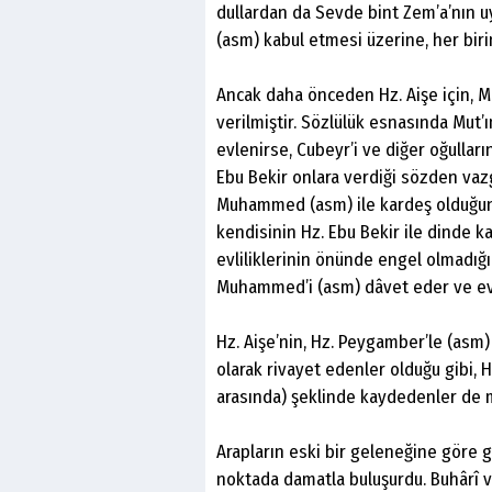
dullardan da Sevde bint Zem’a’nın u
(asm) kabul etmesi üzerine, her biri
Ancak daha önceden Hz. Aişe için, M
verilmiştir. Sözlülük esnasında Mut’
evlenirse, Cubeyr’i ve diğer oğullar
Ebu Bekir onlara verdiği sözden vazg
Muhammed (asm) ile kardeş olduğu
kendisinin Hz. Ebu Bekir ile dinde 
evliliklerinin önünde engel olmadığın
Muhammed’i (asm) dâvet eder ve evli
Hz. Aişe’nin, Hz. Peygamber’le (asm) ev
olarak rivayet edenler olduğu gibi, Hi
arasında) şeklinde kaydedenler de 
Arapların eski bir geleneğine göre g
noktada damatla buluşurdu. Buhârî v