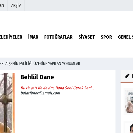
arı
ARŞİV
r
Köşe Yazarları
ELEDİYELER
İMAR
FOTOĞRAFLAR
SİYASET
SPOR
GENEL 
Video Galeri
Foto Galeri
HZ. AİŞENİN EVLİLİĞİ ÜZERİNE YAPILAN YORUMLAR
Behlül Dane
Bu Hayatı Neyleyim, Bana Seni Gerek Seni...
balatfener@gmail.com