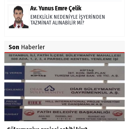
Av. Yunus Emre Çelik
EMEKLİLİK NEDENİYLE İŞYERİNDEN
TAZMİNAT ALINABİLİR Mİ?
TUNCAY GÜLÇİN
Son
Haberler
TÜRK DEVLETLERİ TEŞKİLATI'NI ANLAMAK
M. Şevket Atalay
Nüfus ve Seçmen sayıları tutarsızlığı
Misafir Yazar
Yapay zekâ platformlarında ebeveyn
kontrolü sağlamak