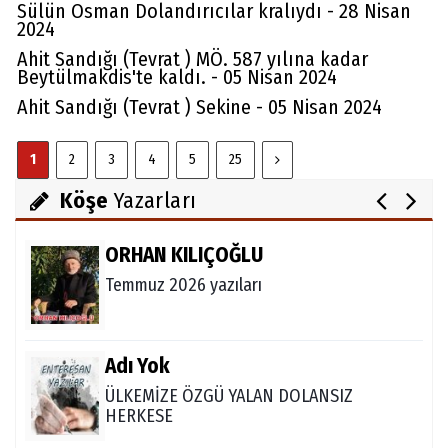
Sülün Osman Dolandırıcılar kralıydı - 28 Nisan
2024
Av. Cemil Can
Ahit Sandığı (Tevrat ) MÖ. 587 yılına kadar
FARELERİ DİNLEMEYİN!..
Beytülmakdis'te kaldı. - 05 Nisan 2024
Ahit Sandığı (Tevrat ) Sekine - 05 Nisan 2024
Abdullah Gözaydın
1
2
3
4
5
25
ALLAH cc. MUCİZE YARATMAZ.
Köşe
Yazarları
ORHAN KILIÇOĞLU
Temmuz 2026 yazıları
Adı Yok
ÜLKEMİZE ÖZGÜ YALAN DOLANSIZ
HERKESE