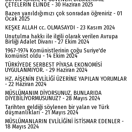
ÇETELERİN ELİNDE - 30 Haziran 2025
Bazen yanıldığımızı çok sonradan öğreniriz - 01
Ocak 2025
KEŞKE ALLAH cc. OLMASAYDI - 23 Kasım 2024
Unutulma hakkı ile ilgili olarak verilen Avrupa
Birliği Adalet Divanı - 27 Ekim 2024
1967-1974 Komünistlerinin çoğu Suriye'de
komünist oldu - 14 Ekim 2024
TÜRKİYEDE SERBEST PİYASA EKONOMİSİ
UYGULANMIYOR. - 29 Haziran 2024
HZ. AİŞENİN EVLİLİĞİ ÜZERİNE YAPILAN YORUMLAR
- 22 Haziran 2024
MÜSLÜMANIM DİYORSUNUZ, BUNLARIDA
DİYEBİLİYORMUSUNUZ? - 28 Mayıs 2024
Tarihten geldiği söylenen bir yalan ve Türk
düşmanlıkları - 21 Mayıs 2024
MÜSLÜMANLARIN EVLİLİĞİNİ İSTİSMAR EDENLER -
18 Mayıs 2024