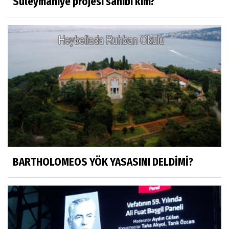
Süleymaniye projesi sahibi kim?
Mustafa Küçükkural
OLANIN ÖZETİ!.
HÜSEYİN MOVİT
HÜSEYİN MOVİT ABİMİZİN SON
PAYLAŞIMLARI
Prof. Dr. Nevzat Gözaydın
"Bir gecede millet cahil kaldı Alfabemiz
değişti." buyurmuşlar...
BARTHOLOMEOS YÖK YASASINI DELDİMİ?
Sosyal medya
Gönenli Mehmet efendi kıssalarından biri
RIZK