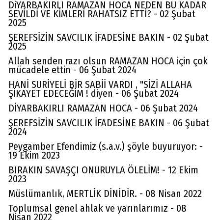
DiYARBAKIRLI RAMAZAN HOCA NEDEN BU KADAR
SEVİLDİ VE KİMLERİ RAHATSIZ ETTİ? - 02 Şubat
2025
ŞEREFSİZİN SAVCILIK İFADESİNE BAKIN - 02 Şubat
2025
Allah senden razı olsun RAMAZAN HOCA için çok
mücadele ettin - 06 Şubat 2024
HANİ SURİYELİ BİR SABİİ VARDI , "SİZİ ALLAHA
ŞİKAYET EDECEĞİM ! diyen - 06 Şubat 2024
DİYARBAKIRLI RAMAZAN HOCA - 06 Şubat 2024
ŞEREFSİZİN SAVCILIK İFADESİNE BAKIN - 06 Şubat
2024
Peygamber Efendimiz (s.a.v.) şöyle buyuruyor: -
19 Ekim 2023
BIRAKIN SAVAŞÇI ONURUYLA ÖLELİM! - 12 Ekim
2023
Müslümanlık, MERTLİK DİNİDİR. - 08 Nisan 2022
Toplumsal genel ahlak ve yarınlarımız - 08
Nisan 2022