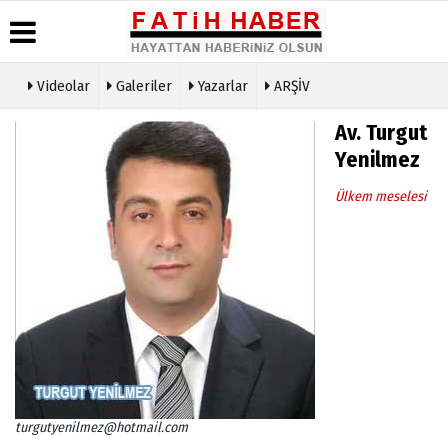
Videolar
Galeriler
Yazarlar
ARŞİV
Haber
Biyografiler
Köşe
Künye
Av. Turgut
Arşivi
Yazarları
İletişim
Yenilmez
Günün
Video
Çerez
Haberleri
Galeri
Politikası
Ülkem meselesi
Foto
Gizlilik
Galeri
İlkeleri
turgutyenilmez@hotmail.com