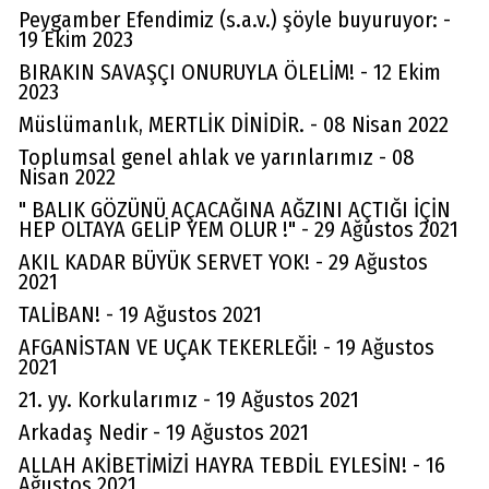
Peygamber Efendimiz (s.a.v.) şöyle buyuruyor: -
19 Ekim 2023
BIRAKIN SAVAŞÇI ONURUYLA ÖLELİM! - 12 Ekim
2023
Müslümanlık, MERTLİK DİNİDİR. - 08 Nisan 2022
Toplumsal genel ahlak ve yarınlarımız - 08
Nisan 2022
" BALIK GÖZÜNÜ AÇACAĞINA AĞZINI AÇTIĞI İÇİN
HEP OLTAYA GELİP YEM OLUR !" - 29 Ağustos 2021
AKIL KADAR BÜYÜK SERVET YOK! - 29 Ağustos
2021
TALİBAN! - 19 Ağustos 2021
AFGANİSTAN VE UÇAK TEKERLEĞİ! - 19 Ağustos
2021
21. yy. Korkularımız - 19 Ağustos 2021
Arkadaş Nedir - 19 Ağustos 2021
ALLAH AKİBETİMİZİ HAYRA TEBDİL EYLESİN! - 16
Ağustos 2021