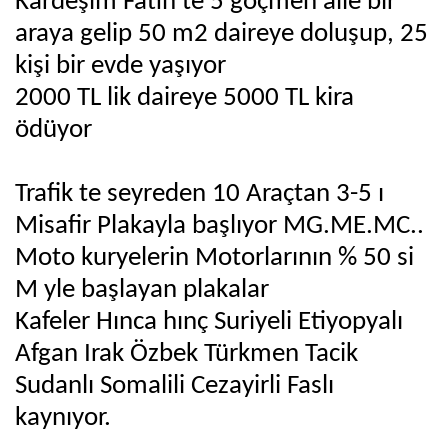
Kardeşim Fatih te 5 göçmen aile bir
araya gelip 50 m2 daireye doluşup, 25
kişi bir evde yaşıyor
2000 TL lik daireye 5000 TL kira
ödüyor
Trafik te seyreden 10 Araçtan 3-5 ı
Misafir Plakayla başlıyor MG.ME.MC..
Moto kuryelerin Motorlarının % 50 si
M yle başlayan plakalar
Kafeler Hınca hınç Suriyeli Etiyopyalı
Afgan Irak Özbek Türkmen Tacik
Sudanlı Somalili Cezayirli Faslı
kaynıyor.