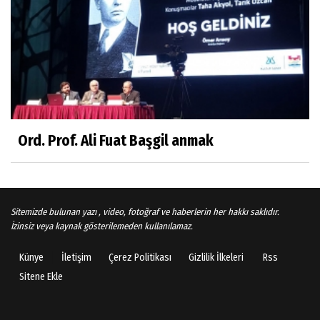
Arşiv haberlerimiz
TÜRKİYEYE DEMOKRASI ŞIP DİYE GELMEDİ
Süleyman Aydın
Başardım demek için
Ord. Prof. Ali Fuat Başgil anmak
Ali Karaca
İRAN COĞRAFYASININ DEVLETLERİ..
Sitemizde bulunan yazı , video, fotoğraf ve haberlerin her hakkı saklıdır.
İzinsiz veya kaynak gösterilemeden kullanılamaz.
Künye
İletişim
Çerez Politikası
Gizlilik İlkeleri
Rss
Behlül Dane
Sitene Ekle
Çok rüya görüyorum ama böylesini hiç
görmedim