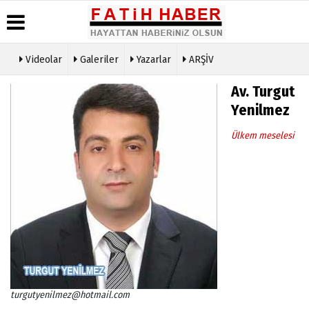
Videolar
Galeriler
Yazarlar
ARŞİV
Haber
Biyografiler
Köşe
Künye
Av. Turgut
Arşivi
Yazarları
İletişim
Yenilmez
Günün
Video
Çerez
Haberleri
Galeri
Politikası
Ülkem meselesi
Foto
Gizlilik
Galeri
İlkeleri
turgutyenilmez@hotmail.com