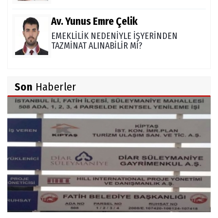
Av. Yunus Emre Çelik
EMEKLİLİK NEDENİYLE İŞYERİNDEN
TAZMİNAT ALINABİLİR Mİ?
TUNCAY GÜLÇİN
Son
Haberler
TÜRK DEVLETLERİ TEŞKİLATI'NI ANLAMAK
M. Şevket Atalay
Nüfus ve Seçmen sayıları tutarsızlığı
Misafir Yazar
Yapay zekâ platformlarında ebeveyn
kontrolü sağlamak