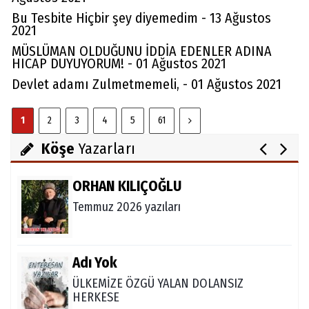
Bu Tesbite Hiçbir şey diyemedim - 13 Ağustos
2021
Av. Cemil Can
MÜSLÜMAN OLDUĞUNU İDDİA EDENLER ADINA
FARELERİ DİNLEMEYİN!..
HICAP DUYUYORUM! - 01 Ağustos 2021
Devlet adamı Zulmetmemeli, - 01 Ağustos 2021
Abdullah Gözaydın
1
2
3
4
5
61
ALLAH cc. MUCİZE YARATMAZ.
Köşe
Yazarları
ORHAN KILIÇOĞLU
Temmuz 2026 yazıları
Adı Yok
ÜLKEMİZE ÖZGÜ YALAN DOLANSIZ
HERKESE