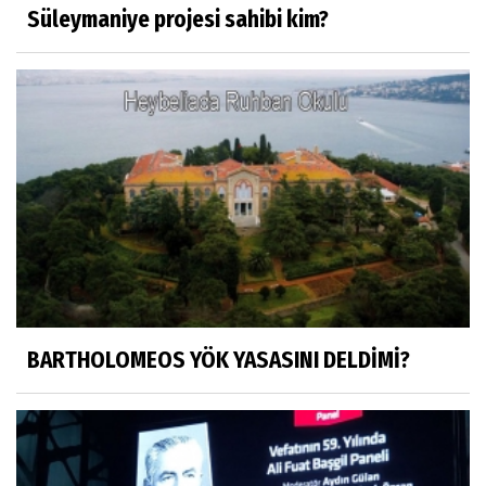
Süleymaniye projesi sahibi kim?
Mustafa Küçükkural
OLANIN ÖZETİ!.
HÜSEYİN MOVİT
HÜSEYİN MOVİT ABİMİZİN SON
PAYLAŞIMLARI
Prof. Dr. Nevzat Gözaydın
"Bir gecede millet cahil kaldı Alfabemiz
değişti." buyurmuşlar...
BARTHOLOMEOS YÖK YASASINI DELDİMİ?
Sosyal medya
Gönenli Mehmet efendi kıssalarından biri
RIZK